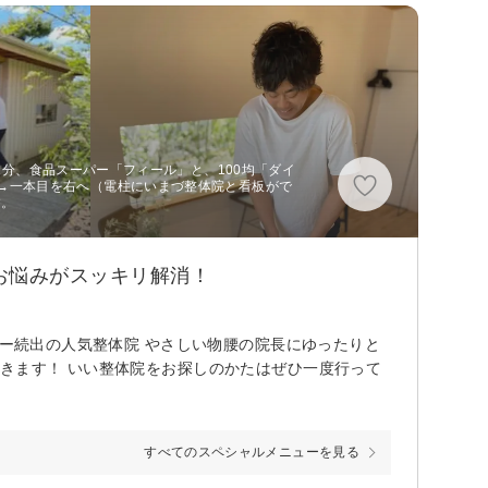
12分、食品スーパー「フィール」と、100均「ダイ
→一本目を右へ（電柱にいまづ整体院と看板がで
す。
お悩みがスッキリ解消！
ター続出の人気整体院 やさしい物腰の院長にゆったりと
きます！ いい整体院をお探しのかたはぜひ一度行って
すべてのスペシャルメニューを見る