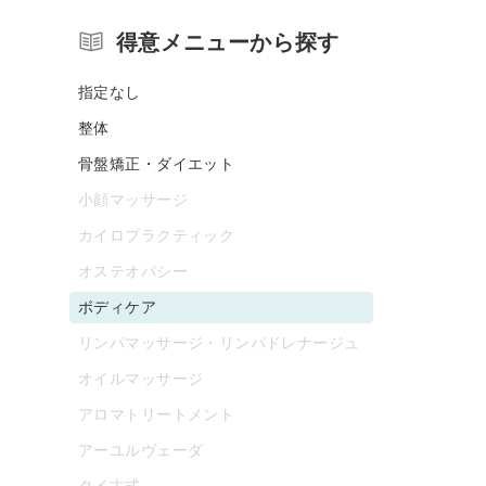
得意メニューから探す
指定なし
整体
骨盤矯正・ダイエット
小顔マッサージ
カイロプラクティック
オステオパシー
ボディケア
リンパマッサージ・リンパドレナージュ
オイルマッサージ
アロマトリートメント
アーユルヴェーダ
タイ古式