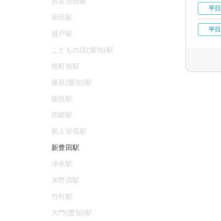
吉良吉田駅
平日
幸田駅
平日
越戸駅
こどもの国(愛知)駅
桜町前駅
篠原(愛知)駅
猿投駅
四郷駅
新上挙母駅
新豊田駅
浄水駅
末野原駅
竹村駅
大門(愛知)駅