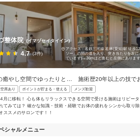
づ整体院
(イマヅセイタイイン)
アクセス：名鉄三河線 若林(愛知)駅 徒歩
4.7
(3件)
ソー」の間の道を入り、突き当たりを左に
ています)→30mほど進むと左側にありま
の癒やし空間でゆったりと… 施術歴20年以上の技で
日空席あり
ポイントが貯まる・使える
メンズ歓迎
1年4月に移転！ 心も体もリラックスできる空間で受ける施術はリピー
れてみては？ 確かな知識・技術・経験でお体の疲れをシンから取り除
オススメのサロンです！！
ペシャルメニュー