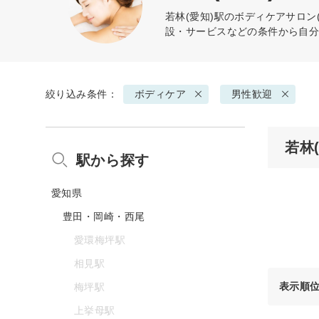
若林(愛知)駅の
ボディケア
サロン
設・サービスなどの条件から自
絞り込み条件：
ボディケア
男性歓迎
若林
駅から探す
愛知県
豊田・岡崎・西尾
愛環梅坪駅
相見駅
表示順
梅坪駅
上挙母駅