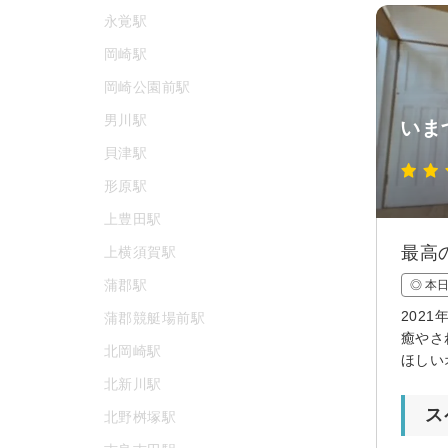
永覚駅
岡崎駅
岡崎公園前駅
男川駅
いま
貝津駅
形原駅
上豊田駅
最高
上横須賀駅
蒲郡駅
◎ 本
202
蒲郡競艇場前駅
癒やさ
北岡崎駅
ほしい
北新川駅
ス
北野桝塚駅