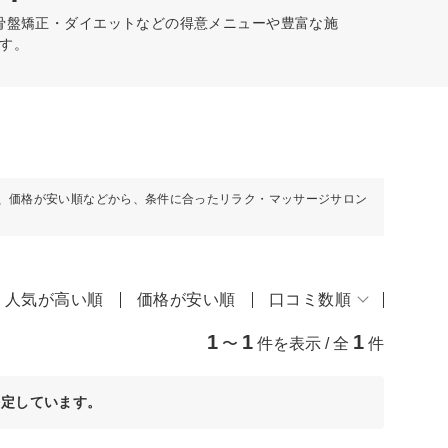
骨盤矯正・ダイエットなどの得意メニューや豊富な施
す。
、価格が安い順などから、条件に合ったリラク・マッサージサロン
人気が高い順
価格が安い順
口コミ数順
1
1
1
〜
件を表示 / 全
件
決定しています。