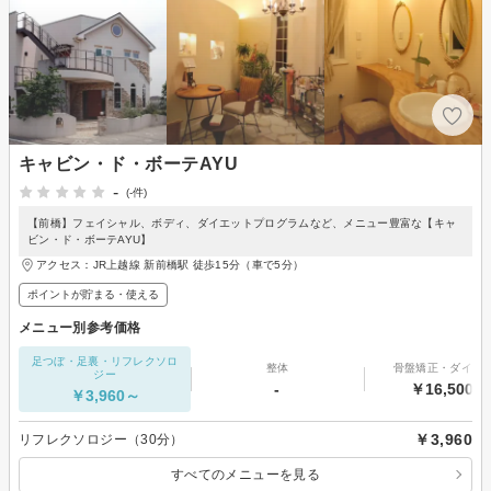
キャビン・ド・ボーテAYU
-
(-件)
【前橋】フェイシャル、ボディ、ダイエットプログラムなど、メニュー豊富な【キャ
ビン・ド・ボーテAYU】
アクセス：JR上越線 新前橋駅 徒歩15分（車で5分）
ポイントが貯まる・使える
メニュー別参考価格
足つぼ・足裏・リフレクソロ
整体
骨盤矯正・ダイエ
ジー
-
￥16,500～
￥3,960～
￥3,960
リフレクソロジー（30分）
すべてのメニューを見る