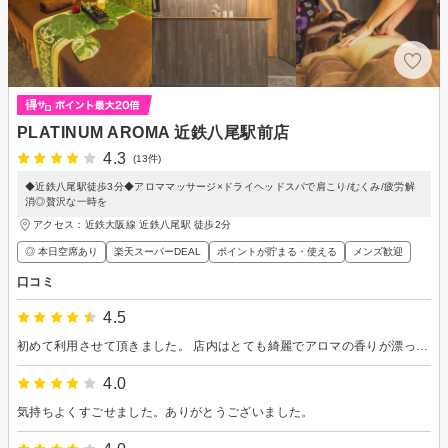
PLATINUM AROMA 近鉄八尾駅前店
4.3
(13件)
◆近鉄八尾駅徒歩3分◆アロママッサージ×ドライヘッドスパで肩こり/むくみ/疲労解
消◎贅沢な一時を
アクセス：近鉄大阪線 近鉄八尾駅 徒歩2分
◎ 本日空席あり
楽天スーパーDEAL
ポイントが貯まる・使える
メンズ歓迎
口コミ
4.5
初めて利用させて頂きました。 店内はとても綺麗でアロマの香りが漂っていて清潔感があって良かったです。 接客もとても丁寧で親切にして頂きありがとうございます。施術の方も力加減が抜群で身体の疲れが取れました。とてもリラックスできてまた利用したいです。担当の方のお名前聞くの忘れたのですがまたお願いしたいです。ありがとうございました。
4.0
気持ちよくすごせました。ありがとうございました。