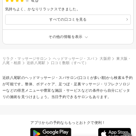
4.0
気持ちよく、かなりリラックスできました。
すべての口コミを見る
その他の情報を表示
リラク・マッサージサロン
ヘッドマッサージ・スパ
大阪府
東大阪・
八尾・柏原
近鉄八尾駅
口コミ数順（すべて）
近鉄八尾駅の
ヘッドマッサージ・スパ
サロン(口コミが多い順)から検索＆予約
が可能です。整体、ボディケア、足つぼ・足裏マッサージ・リフレクソロジ
ーなどの得意メニューや豊富な施設・サービスなどの条件から自分にピッタ
リの施術を見つけましょう。当日予約できるサロンもあります。
アプリからの予約ならもっとおトクで便利！