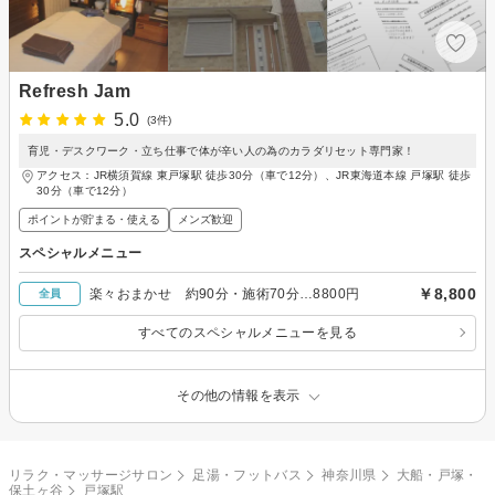
Refresh Jam
5.0
(3件)
育児・デスクワーク・立ち仕事で体が辛い人の為のカラダリセット専門家！
アクセス：JR横須賀線 東戸塚駅 徒歩30分（車で12分）、JR東海道本線 戸塚駅 徒歩
30分（車で12分）
ポイントが貯まる・使える
メンズ歓迎
スペシャルメニュー
￥8,800
楽々おまかせ 約90分・施術70分…8800円
全員
すべてのスペシャルメニューを見る
その他の情報を表示
リラク・マッサージサロン
足湯・フットバス
神奈川県
大船・戸塚・
保土ヶ谷
戸塚駅