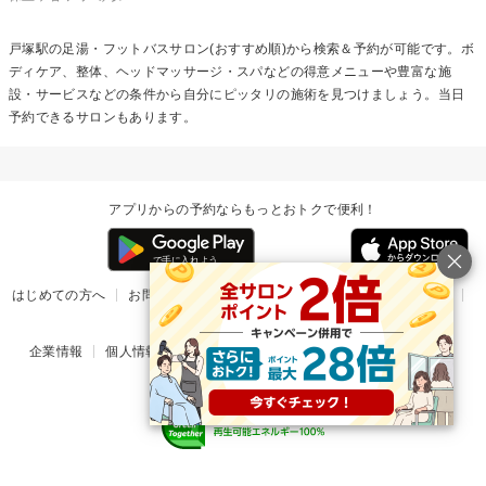
戸塚駅の
足湯・フットバス
サロン(おすすめ順)から検索＆予約が可能です。ボ
ディケア、整体、ヘッドマッサージ・スパなどの得意メニューや豊富な施
設・サービスなどの条件から自分にピッタリの施術を見つけましょう。当日
予約できるサロンもあります。
アプリからの予約ならもっとおトクで便利！
はじめての方へ
お問い合わせ
ヘルプ
リリース情報
利用規約
掲載ご希望のサロン様
企業情報
個人情報保護方針
楽天のサービス一覧
アプリ一覧
© Rakuten Group, Inc.