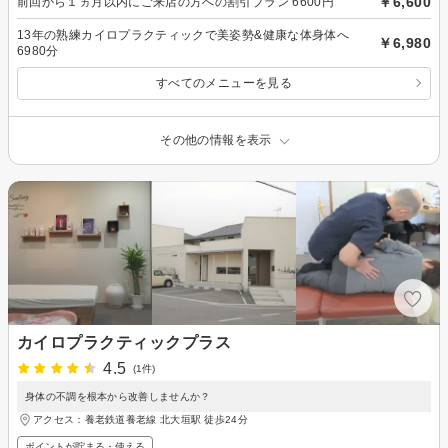
￥6,600
前回から１ヵ月以内にご来店の方への割引プラン 6600円
13年の熟練カイロプラクティックで美姿勢&健康な体身体へ
￥6,980
6980分
すべてのメニューを見る
その他の情報を表示
カイロプラクティックプラス
4.5
(1件)
身体の不調を根本から改善しませんか？
アクセス：養老鉄道養老線 北大垣駅 徒歩24分
ポイントが貯まる・使える