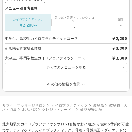
メニュー別参考価格
足つぼ・足裏・リフレクソロ
カイロプラクティック
整体
ジー
￥2,200～
-
-
￥2,200
中学生、高校生カイロプラクティックコース
￥3,300
新規限定骨盤矯正体験
￥3,300
大学生、専門学校生カイロプラクティックコース
すべてのメニューを見る
その他の情報を表示
リラク・マッサージサロン
カイロプラクティック
岐阜県
岐阜市・大
垣・羽島
北大垣駅
クレジットカード可
価格が安い順
北大垣駅の
カイロプラクティック
サロン(価格が安い順)から検索＆予約が可能
です。ボディケア、カイロプラクティック、骨格・骨盤矯正・ダイエットな