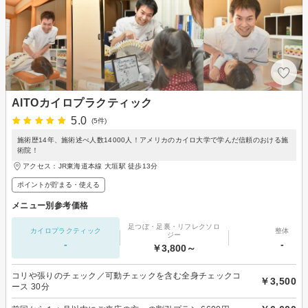
AITOカイロプラクティック
5.0
(5件)
施術歴14年、施術述べ人数14000人！アメリカのカイロ大学で学んだ信頼のおける施
術院！
アクセス：JR東海道本線 大垣駅 徒歩13分
ポイントが貯まる・使える
メニュー別参考価格
足つぼ・足裏・リフレクソロ
カイロプラクティック
整体
ジー
-
-
￥3,800～
コリや張りのチェック／可動チェックを含む全身チェックコ
￥3,500
ース 30分