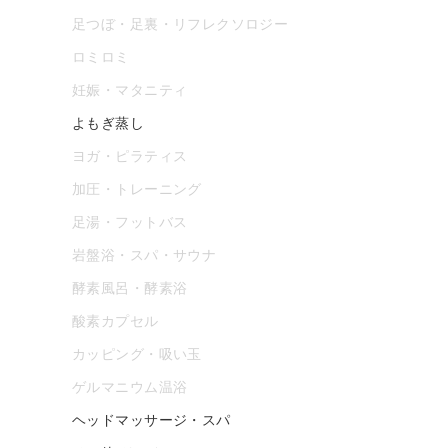
足つぼ・足裏・リフレクソロジー
ロミロミ
妊娠・マタニティ
よもぎ蒸し
ヨガ・ピラティス
加圧・トレーニング
足湯・フットバス
岩盤浴・スパ・サウナ
酵素風呂・酵素浴
酸素カプセル
カッピング・吸い玉
ゲルマニウム温浴
ヘッドマッサージ・スパ