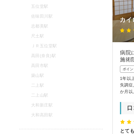
五位堂駅
佐味田川駅
カイ
志都美駅
尺土駅
ＪＲ五位堂駅
病院
高田(奈良)駅
施術
高田市駅
ポイン
築山駅
1年以
失調症
二上駅
か月以
二上山駅
大和新庄駅
口
大和高田駅
とて