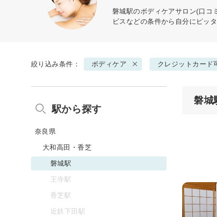
磐城駅の
ボディケア
サロン(口コ
ビスなどの条件から自分にピッ
絞り込み条件：
ボディケア
クレジットカード
磐城
駅から探す
奈良県
大和高田・香芝
磐城駅
王寺駅
香芝駅
近鉄下田駅