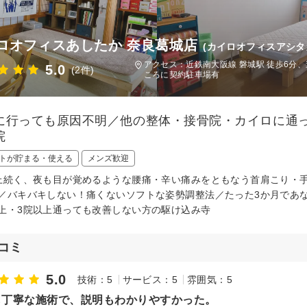
ロオフィスあしたか 奈良葛城店
(カイロオフィスアシタ
アクセス：近鉄南大阪線 磐城駅 徒歩6分
5.0
(2件)
ころに契約駐車場有
に行っても原因不明／他の整体・接骨院・カイロに通
院
トが貯まる・使える
メンズ歓迎
上続く、夜も目が覚めるような腰痛・辛い痛みをともなう首肩こり・
／バキバキしない！痛くないソフトな姿勢調整法／たった3か月であ
上・3院以上通っても改善しない方の駆け込み寺
コミ
5.0
技術：5
サービス：5
雰囲気：5
も丁寧な施術で、説明もわかりやすかった。