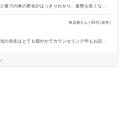
とても丁寧に話を聞いてくださり、気さくで話しやすい先生でした。 施術前と後での体の変化がはっきりわかり、姿勢も良くなり、体がとても楽になりました。 さらに、寝る時や座る時の姿勢についてもアドバイスをいただき、その日の夜はぐっすり眠ることができました。 体の痛みや姿勢の悩みがある方は、一度体験してみることをおすすめします！
来店者さん | 40代 (女性)
普段から首の張りや肩凝りがあり初めてのカイロ体験でお伺いしました。 担当の先生はとても穏やかでカウンセリング中もお話しやすく沢山聞いて頂きました。 説明しながら足腰から丁寧に施術をしてもらって普段自宅で行えるケアまで教えて下さって親切に対応頂きました。 首が楽になったせいか身体も軽くなり大満足です。 またお世話になります。 宜しくお願い致します。