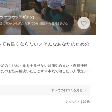
カ ナラカツラギテン)
、道の駅かつらぎから車で6分 当院から徒歩3分のと
っても良くならない／そんなあなたのための
手足のしびれ・薬を手放せない頭痛やめまい・自律神経
なたのお悩み解決いたします☆本気で治したい人限定／3
すべての口コミを見る
ぐっちさん | 30代