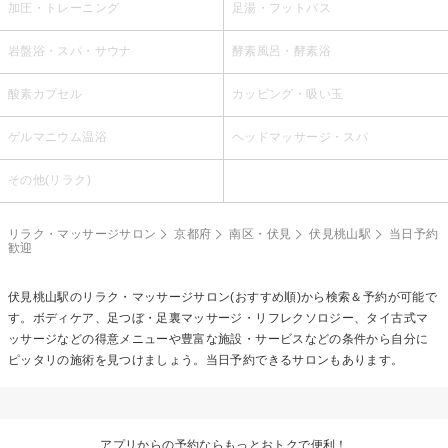
加圧・トレーニング
足湯・フットバス
岩盤浴・スパ・サウナ
酵素風呂・酵素浴
酸素カプセル
カッピング・吸い玉
ゲルマニウム温浴
ヘッドマッサージ・スパ
その他(リラク)
リラク・マッサージサロン
京都府
南区・伏見
伏見桃山駅
当日予約
歓迎
伏見桃山駅のリラク・マッサージサロン(おすすめ順)から検索＆予約が可能で
す。ボディケア、足つぼ・足裏マッサージ・リフレクソロジー、タイ古式マ
ッサージなどの得意メニューや豊富な施設・サービスなどの条件から自分に
ピッタリの施術を見つけましょう。当日予約できるサロンもあります。
アプリからの予約ならもっとおトクで便利！