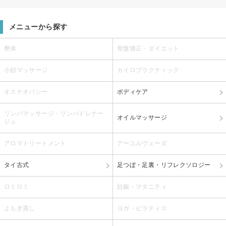
メニューから探す
整体
骨盤矯正・ダイエット
小顔マッサージ
カイロプラクティック
オステオパシー
ボディケア
リンパマッサージ・リンパドレナー
オイルマッサージ
ジュ
アロマトリートメント
アーユルヴェーダ
タイ古式
足つぼ・足裏・リフレクソロジー
ロミロミ
妊娠・マタニティ
よもぎ蒸し
ヨガ・ピラティス