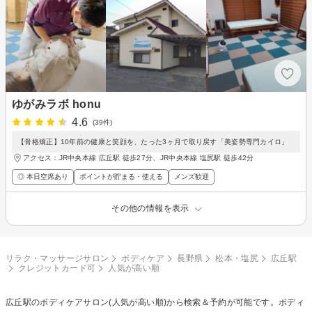
ゆがみラボ honu
4.6
(39件)
【骨格矯正】10年前の健康と笑顔を、たった3ヶ月で取り戻す「美姿勢専門カイロ」
アクセス：JR中央本線 広丘駅 徒歩27分、JR中央本線 塩尻駅 徒歩42分
◎ 本日空席あり
ポイントが貯まる・使える
メンズ歓迎
その他の情報を表示
リラク・マッサージサロン
ボディケア
長野県
松本・塩尻
広丘駅
クレジットカード可
人気が高い順
広丘駅の
ボディケア
サロン(人気が高い順)から検索＆予約が可能です。ボディ