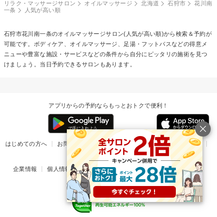
リラク・マッサージサロン
オイルマッサージ
北海道
石狩市
花川南
一条
人気が高い順
石狩市花川南一条の
オイルマッサージ
サロン(人気が高い順)から検索＆予約が
可能です。ボディケア、オイルマッサージ、足湯・フットバスなどの得意メ
ニューや豊富な施設・サービスなどの条件から自分にピッタリの施術を見つ
けましょう。当日予約できるサロンもあります。
アプリからの予約ならもっとおトクで便利！
はじめての方へ
お問い合わせ
ヘルプ
リリース情報
利用規約
掲載ご希望のサロン様
企業情報
個人情報保護方針
楽天のサービス一覧
アプリ一覧
© Rakuten Group, Inc.