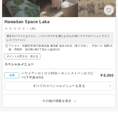
Hawaiian Space Laka
-
(-件)
貴女のハワイになりたい。ハワイのマナを感じながらの深いリラクゼーションでスト
レスフリーに☆
アクセス：札幌市営地下鉄南北線 麻生駅 徒歩100分（車で15分）、中央バス 花畔16
線 停留所 花川南1条5丁目から徒歩5分
ポイントが貯まる・使える
スペシャルメニュー
ハワイアンロミロミ60分＋ホットストーンセラピ
￥8,000
全員
ー(下半身)40分
すべてのスペシャルメニューを見る
その他の情報を表示