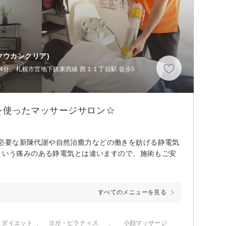
クウカンクリア)
4分、札幌市営地下鉄東西線 西１１丁目駅 徒歩5
を使ったマッサージサロン☆
必要な新陳代謝や自然治癒力などの働きを妨げる静電気
”という痛みのある静電気とは違いますので、施術もご安
すべてのメニューを見る
・ダイエット
ヨガ・ピラティス
小顔マッサージ