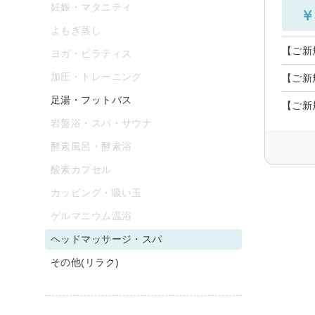
妊娠・マタニティ
￥
よもぎ蒸し
【ご新
ヨガ・ピラティス
加圧・トレーニング
【ご新
足湯・フットバス
【ご新
岩盤浴・スパ・サウナ
酵素風呂・酵素浴
酸素カプセル
カッピング・吸い玉
ゲルマニウム温浴
ヘッドマッサージ・スパ
その他(リラク)