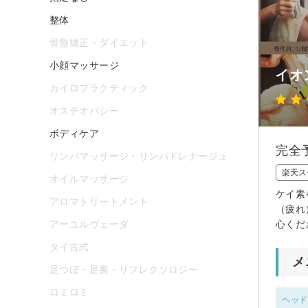
整体
骨盤矯正・ダイエット
小顔マッサージ
イオ
カイロプラクティック
オステオパシー
ボディケア
完全
リンパマッサージ・リンパドレナージュ
楽天ス
オイルマッサージ
ケイ素
アロマトリートメント
（疲れ
アーユルヴェーダ
心くだ
タイ古式
メ
足つぼ・足裏・リフレクソロジー
ロミロミ
ヘッド