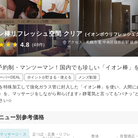
ン棒リフレッシュ空間 クリア
(イオンボウリフレッシュ
アクセス：札幌市電 中央区役所前駅 徒歩
4.8
(48件)
分
予約制・マンツーマン！国内でも珍しい「イオン棒」
ーパーDEAL
ポイントが貯まる・使える
メンズ歓迎
を特殊加工して強化ガラス管に封入した「イオン棒」を使い、人間に
）を、マッサージをしながら和らげます♪ 静電気と言っても“パチッ
さい☆
ニュー別参考価格
マッサージ・ス
足つぼ・足裏・リフレ
整体
骨盤矯正
パ
クソロジー