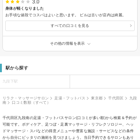
3.0
身体が軽くなりました
お手頃な値段でコスパはよいと思います。 ビルは古いが店内は綺麗。
すべての口コミを見る
その他の情報を表示
駅から探す
九段下駅
リラク・マッサージサロン
足湯・フットバス
東京都
千代田区
九段
南
口コミ数順（すべて）
千代田区九段南の
足湯・フットバス
サロン(口コミが多い順)から検索＆予約が
可能です。ボディケア、足つぼ・足裏マッサージ・リフレクソロジー、ヘッ
ドマッサージ・スパなどの得意メニューや豊富な施設・サービスなどの条件
から自分にピッタリの施術を見つけましょう。当日予約できるサロンもあり