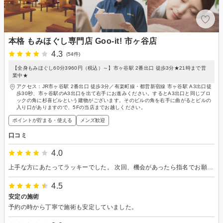
本格 もみほぐし専門店 Goo-it! 市ヶ谷店
4.3
(54件)
【全身もみほぐし60分3960円（税込）～】市ヶ谷駅 2番出口 徒歩3分★21時まで営
業中★
アクセス：JR市ヶ谷駅 2番出口 徒歩3分／有楽町線・都営新宿線 市ヶ谷駅 A3出口徒
歩30秒、市ヶ谷駅のA3出口を出て右手にお進みください。するとA3出口と同じブロ
ックの角に杉喜ビルという建物がございます。そのビルの角を右手に曲がるとビルの
入り口がありますので、5Fの当店までお越しください。
ポイントが貯まる・使える
メンズ歓迎
口コミ
4.0
上手な方にあたってラッキーでした。 次回、機会があったら指名でお願いしたいです。
4.5
安定の施術
予約の時から丁寧で施術も安定していました。