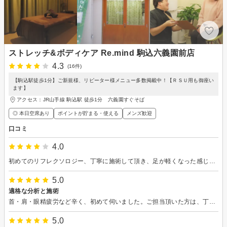
ストレッチ&ボディケア Re.mind 駒込六義園前店
4.3
(16件)
【駒込駅徒歩1分】ご新規様、リピーター様メニュー多数掲載中！【ＲＳＵ用も御座い
ます】
アクセス：JR山手線 駒込駅 徒歩1分 六義園すぐそば
◎ 本日空席あり
ポイントが貯まる・使える
メンズ歓迎
口コミ
4.0
初めてのリフレクソロジー、丁寧に施術して頂き、足が軽くなった感じです。 お隣との仕切りがカーテンで、どうしても会話が耳に入ってしまうのが残念ポイントでした。
5.0
適格な分析と施術
首・肩・眼精疲労など辛く、初めて伺いました。ご担当頂いた方は、丁寧に状態を確認して下さり、都度適格な分析をして下さりました。自覚症状だけでなく、必要に応じその他の部位も施術頂きました。翌日は明らかに症状の改善を自覚致しました。
5.0