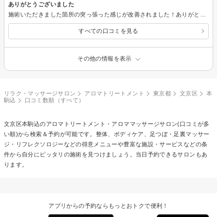
ありがとうございました
施術いただきました箇所の突っ張った感じが改善されました！ありがとうございます。 またアドバイスについてもありがとうございました。 引き続き普段も体の状態を確認しながら痛みなどが出る前にケアしてみます。
すべての口コミを見る
その他の情報を表示
リラク・マッサージサロン
アロマトリートメント
東京都
文京区
本
駒込
口コミ数順（すべて）
文京区本駒込の
アロマトリートメント・アロママッサージ
サロン(口コミが多
い順)から検索＆予約が可能です。整体、ボディケア、足つぼ・足裏マッサー
ジ・リフレクソロジーなどの得意メニューや豊富な施設・サービスなどの条
件から自分にピッタリの施術を見つけましょう。当日予約できるサロンもあ
ります。
アプリからの予約ならもっとおトクで便利！