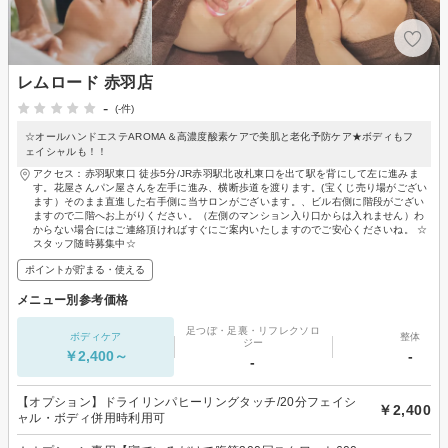
レムロード 赤羽店
-
(-件)
☆オールハンドエステAROMA＆高濃度酸素ケアで美肌と老化予防ケア★ボディもフ
ェイシャルも！！
アクセス：赤羽駅東口 徒歩5分/JR赤羽駅北改札東口を出て駅を背にして左に進みま
す。花屋さんパン屋さんを左手に進み、横断歩道を渡ります。(宝くじ売り場がござい
ます）そのまま直進した右手側に当サロンがございます。、ビル右側に階段がござい
ますので二階へお上がりください。（左側のマンション入り口からは入れません）わ
からない場合にはご連絡頂ければすぐにご案内いたしますのでご安心くださいね。 ☆
スタッフ随時募集中☆
ポイントが貯まる・使える
メニュー別参考価格
足つぼ・足裏・リフレクソロ
ボディケア
整体
ジー
￥2,400～
-
-
【オプション】ドライリンパヒーリングタッチ/20分フェイシ
￥2,400
ャル・ボディ併用時利用可