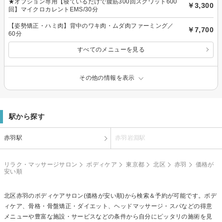
★オプション専用【寝ているだけで腹筋300回スクワット600
￥3,300
回】マイクロカレントEMS/30分
【姿勢矯正・ハミ肉】背中のワキ肉・ムダ肉ファーミング／
￥7,700
60分
すべてのメニューを見る
その他の情報を表示
駅から探す
赤羽駅
赤羽岩淵駅
リラク・マッサージサロン
ボディケア
東京都
北区
赤羽
価格が
安い順
北区赤羽の
ボディケア
サロン(価格が安い順)から検索＆予約が可能です。ボデ
ィケア、骨格・骨盤矯正・ダイエット、ヘッドマッサージ・スパなどの得意
メニューや豊富な施設・サービスなどの条件から自分にピッタリの施術を見