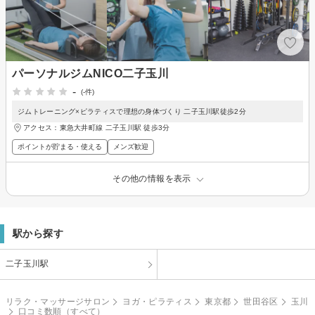
パーソナルジムNICO二子玉川
-
(-件)
ジムトレーニング×ピラティスで理想の身体づくり 二子玉川駅徒歩2分
アクセス：東急大井町線 二子玉川駅 徒歩3分
ポイントが貯まる・使える
メンズ歓迎
その他の情報を表示
駅から探す
二子玉川駅
リラク・マッサージサロン
ヨガ・ピラティス
東京都
世田谷区
玉川
口コミ数順（すべて）