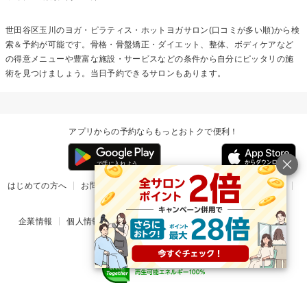
世田谷区玉川の
ヨガ・ピラティス・ホットヨガ
サロン(口コミが多い順)から検
索＆予約が可能です。骨格・骨盤矯正・ダイエット、整体、ボディケアなど
の得意メニューや豊富な施設・サービスなどの条件から自分にピッタリの施
術を見つけましょう。当日予約できるサロンもあります。
アプリからの予約ならもっとおトクで便利！
はじめての方へ
お問い合わせ
ヘルプ
リリース情報
利用規約
掲載ご希望のサロン様
企業情報
個人情報保護方針
楽天のサービス一覧
アプリ一覧
© Rakuten Group, Inc.