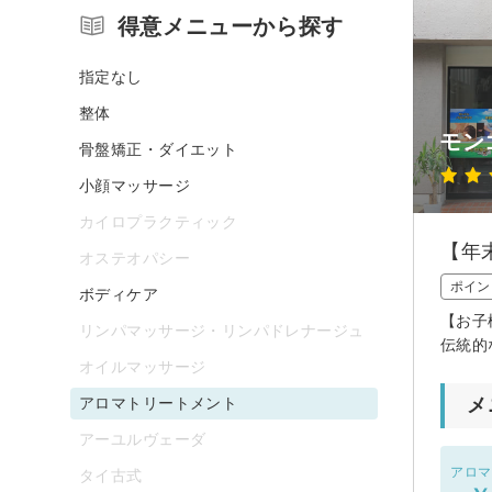
得意メニューから探す
指定なし
整体
モン
骨盤矯正・ダイエット
小顔マッサージ
カイロプラクティック
【年
オステオパシー
ポイン
ボディケア
【お子
リンパマッサージ・リンパドレナージュ
伝統的
オイルマッサージ
アロマトリートメント
メ
アーユルヴェーダ
アロマ
タイ古式