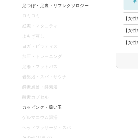
￥
足つぼ・足裏・リフレクソロジー
ロミロミ
【女性
妊娠・マタニティ
【女性
よもぎ蒸し
【女性
ヨガ・ピラティス
加圧・トレーニング
足湯・フットバス
岩盤浴・スパ・サウナ
酵素風呂・酵素浴
酸素カプセル
カッピング・吸い玉
ゲルマニウム温浴
ヘッドマッサージ・スパ
その他(リラク)