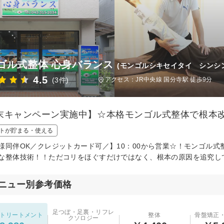
ゴル式整体 心身バランス
(モンゴルシキセイタイ シンシ
4.5
(3件)
アクセス：JR中央線 国分寺駅 徒歩9分
末キャンペーン実施中】☆本格モンゴル式整体で根本
トが貯まる・使える
様同伴OK／クレジットカード可／】10：00から営業☆！モンゴル
な整体技術！！ただコリをほぐすだけではなく、根本の原因を追究し
ニュー別参考価格
足つぼ・足裏・リフレ
トリートメント
整体
骨盤矯正
クソロジー