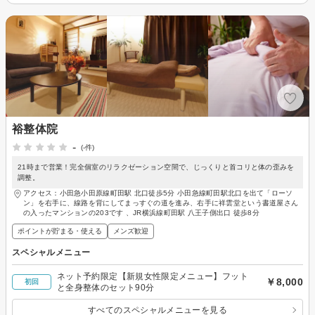
裕整体院
-
(-件)
21時まで営業！完全個室のリラクゼーション空間で、じっくりと首コリと体の歪みを
調整。
アクセス：小田急小田原線町田駅 北口徒歩5分 小田急線町田駅北口を出て「ローソ
ン」を右手に、線路を背にしてまっすぐの道を進み、右手に祥雲堂という書道屋さん
の入ったマンションの203です 、JR横浜線町田駅 八王子側出口 徒歩8分
ポイントが貯まる・使える
メンズ歓迎
スペシャルメニュー
ネット予約限定【新規女性限定メニュー】フット
￥8,000
初回
と全身整体のセット90分
すべてのスペシャルメニューを見る