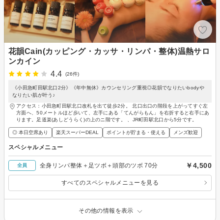
花韻Cain(カッピング・カッサ・リンパ・整体)温熱サロ
ンカイン
4.4
(26件)
《小田急町田駅北口2分》《年中無休》カウンセリング重視◎花韻でなりたいbodyや
なりたい肌が叶う♪
アクセス：小田急町田駅北口改札を出て徒歩2分。 北口出口の階段を上がってすぐ左
方面へ、50メートルほど歩いて、左手にある「てんがらもん」を右折すると右手にあ
ります。足道楽(あしどうらく)の上のニ階です。 、JR町田駅北口から5分です。
◎ 本日空席あり
楽天スーパーDEAL
ポイントが貯まる・使える
メンズ歓迎
スペシャルメニュー
￥4,500
全身リンパ整体＋足ツボ＋頭部のツボ 70分
全員
すべてのスペシャルメニューを見る
その他の情報を表示