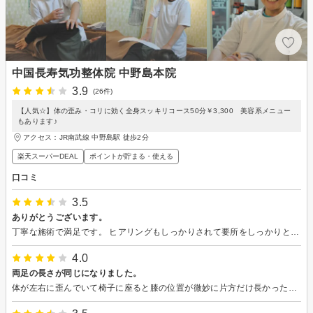
中国長寿気功整体院 中野島本院
3.9
(26件)
【人気☆】体の歪み・コリに効く全身スッキリコース50分￥3,300 美容系メニュー
もあります♪
アクセス：JR南武線 中野島駅 徒歩2分
楽天スーパーDEAL
ポイントが貯まる・使える
口コミ
3.5
ありがとうございます。
丁寧な施術で満足です。 ヒアリングもしっかりされて要所をしっかりとお願いできました。ありがとうございます。
4.0
両足の長さが同じになりました。
体が左右に歪んでいて椅子に座ると膝の位置が微妙に片方だけ長かったのですが、２回通って同じになっていてビックリしました。また、猫背だったのが背中の姿勢が自然に良くなるようになりました。もっと効果を実感したいのでもう少し通ってみようと思います！！