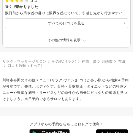
3.5
近くで助かりました
数日前から肩や首の凝りに限界を感じていて、引越し先から行きやすいお店をと慌てて探して、予約しました。 当日予約だったので、サイトでは空きになっていましたが、時間にお店に伺うと、この時間は難しいと断られてしまいましたが、その場で当日の時間変更で予約入れてもらえました。 初回でしたが、カルテ記入後にはすぐに施術に入りしっかりと時間いっぱいマッサージしていただきました。残念ながら一回では痛みの部分が無くなることはなかったですが、身体の慢性的な辛さは自覚しているので、都合が合えば通う事も検討して、お店を後にしました。背術者の方はもぅ長年こちらでお店を持たれている様なので、お任せして不安はないと思います。
すべての口コミを見る
その他の情報を表示
リラク・マッサージサロン
その他(リラク)
神奈川県
川崎市
布田
口コミ数順（すべて）
川崎市布田の
その他メニュー(リラク)
サロン(口コミが多い順)から検索＆予約
が可能です。整体、ボディケア、骨格・骨盤矯正・ダイエットなどの得意メ
ニューや豊富な施設・サービスなどの条件から自分にピッタリの施術を見つ
けましょう。当日予約できるサロンもあります。
アプリからの予約ならもっとおトクで便利！