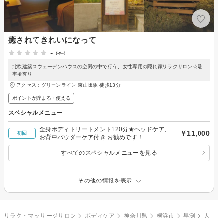
癒されてきれいになって
-
(-件)
北欧建築スウェーデンハウスの空間の中で行う、女性専用の隠れ家リラクサロン☆駐
車場有り
アクセス：グリーンライン 東山田駅 徒歩13分
ポイントが貯まる・使える
スペシャルメニュー
全身ボディトリートメント120分★ヘッドケア、
￥11,000
初回
お背中パウダーケア付き お勧めです！
すべてのスペシャルメニューを見る
その他の情報を表示
リラク・マッサージサロン
ボディケア
神奈川県
横浜市
早渕
人