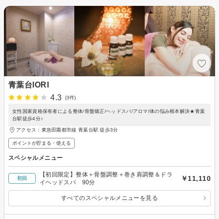
青葉台IORI
4.3
(3件)
女性国家資格保有者による整体/骨盤矯正/ヘッドスパ/アロマ/体の悩み根本解決★青葉
台駅徒歩4分♪
アクセス：東急田園都市線 青葉台駅 徒歩3分
ポイントが貯まる・使える
スペシャルメニュー
【初回限定】整体＋骨盤調整＋巻き肩調整＆ドラ
￥11,110
初回
イヘッドスパ 90分
すべてのスペシャルメニューを見る