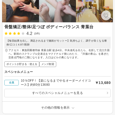
骨盤矯正/整体/足つぼ ボディーバランス 青葉台
4.2
(3件)
【毎回結果を出し、満足されるまで施術がモットー】気持ちよく、調子が良くなる整
体/口コミ4.87/医師
アクセス：東急田園都市線 青葉台駅 徒歩4分。中央改札を出たら、右折して北口方面
へ。駅前のスクランブル交差点をマクドナルド側にわたり、『洋服の青山』を過ぎた
交差点門地の二階になります。入口はビルの奥になります。
ポイントが貯まる・使える
メンズ歓迎
スペシャルメニュー
10％OFF！【楽になるまでやるオーダーメイドコ
￥13,680
全員
ース】約80分13680
すべてのスペシャルメニューを見る
その他の情報を表示