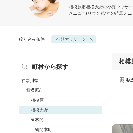
相模原市相模大野の
小顔マッサ
メニュー(リラク)などの得意メ
絞り込み条件：
小顔マッサージ
相模
町村から探す
駅
神奈川県
相模原市
相模原
相模大野
東林間
上鶴間本町