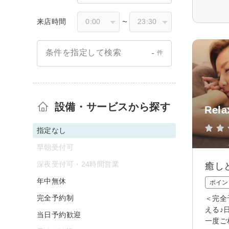
来店時間
〜
-
条件を指定して検索
件
設備・サービスから探す
Rela
指定なし
早朝受付可
深夜受付可・24時間営業
癒し
年中無休
ポイン
完全予約制
＜完全
える♪
当日予約歓迎
一度ご