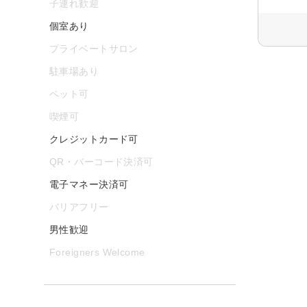
子連れ歓迎
個室あり
プライベートサロン
駐車場あり
ペット可
喫煙可
クレジットカード可
QR・バーコード決済可
電子マネー決済可
バリアフリー
男性歓迎
Foreigners Welcome