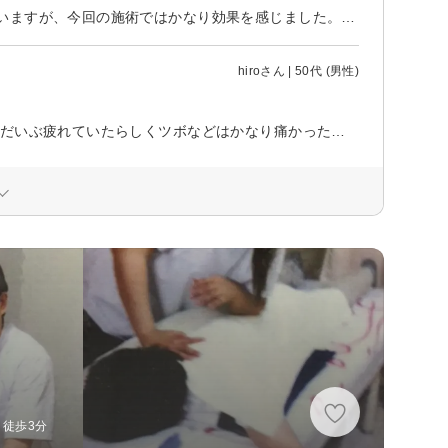
自他共に認める肩こり体質で、いろんなところでマッサージをしてもらっていますが、今回の施術ではかなり効果を感じました。ちょっと店舗の場所がすぐにはわからなかったのですが、駅からも近くて良いです。
hiroさん | 50代 (男性)
初めての利用でしたが、担当の方は気さくな方で話しやすかったです。 体がだいぶ疲れていたらしくツボなどはかなり痛かったです。 最初は自分でもパンパンになっているのがわかりましたが、マッサージされてるうちに柔らかくなっているのがわかりました。
 徒歩3分