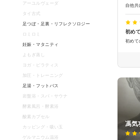
アーユルヴェーダ
タイ古式
足つぼ・足裏・リフレクソロジー
初め
ロミロミ
妊娠・マタニティ
よもぎ蒸し
ヨガ・ピラティス
加圧・トレーニング
足湯・フットバス
岩盤浴・スパ・サウナ
酵素風呂・酵素浴
酸素カプセル
馮気
カッピング・吸い玉
ゲルマニウム温浴