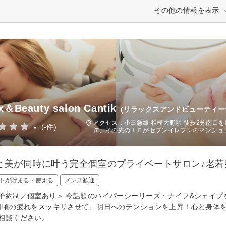
その他の情報を表示
x＆Beauty salon Cantik
(リラックスアンドビューティー
アクセス：小田急線 相模大野駅 徒歩2分南口
-
(-件)
ぎ、その先の１Ｆがセブンイレブンのマンショ
と美が同時に叶う完全個室のプライベートサロン♪老若
トが貯まる・使える
メンズ歓迎
予約制／個室あり＞ 今話題のハイパーシーリーズ・ナイフ&シェイ
日頃の疲れをスッキリさせて、明日へのテンションを上昇！心と身体
相談ください。