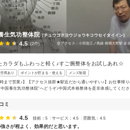
養生気功整体院
(チュウゴクヨウジョウキコウセイタイイン)
4.5
(2件)
アクセス：小田急江ノ島線 相模大野駅 徒
たカラダもふわっと軽く♪すご腕整体をお試しあれ☆
日空席あり
ポイントが貯まる・使える
メンズ歓迎
2時まで営業♪】【アクセス抜群★駅近だから通いやすい♪】お仕事帰
“中国養生気功整体院”へどうぞ♪中国式本格整体を是非体感してくだ
コミ
4.5
技術：5
サービス：4.5
雰囲気：4.5
の強さが程よく、効果的だと思います。