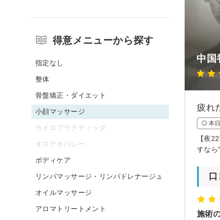
得意メニューから探す
中国
指定なし
整体
骨盤矯正・ダイエット
疲れ
小顔マッサージ
◎ 本
カイロプラクティック
【夜2
オステオパシー
すなら
ボディケア
口
リンパマッサージ・リンパドレナージュ
オイルマッサージ
アロマトリートメント
施術