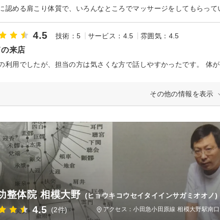
4.5
技術：5
サービス：4.5
雰囲気：4.5
ての来店
その他の情報を表示
功整体院 相模大野
(ヒョウキコウセイタイインサガミオオノ)
4.5
(2件)
アクセス：小田急小田原線 相模大野駅南口