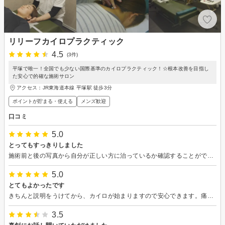
リリーフカイロプラクティック
4.5
(3件)
平塚で唯一！全国でも少ない国際基準のカイロプラクティック！☆根本改善を目指し
た安心で的確な施術サロン
アクセス：JR東海道本線 平塚駅 徒歩3分
ポイントが貯まる・使える
メンズ歓迎
口コミ
5.0
とってもすっきりしました
施術前と後の写真から自分が正しい方に治っているか確認することができます。また、矯正は全く痛くなく、痛みに弱い私でも大丈夫でした。首が大切とのことなので、しっかり枕でのケアをしたいと思います。また、伺いますので、よろしくお願いいたします。
5.0
とてもよかったです
きちんと説明をうけてから、カイロが始まりますので安心できます。痛くなく、すぐに体が楽になるのは、いつもながらびっくりします。また、いきます。
3.5