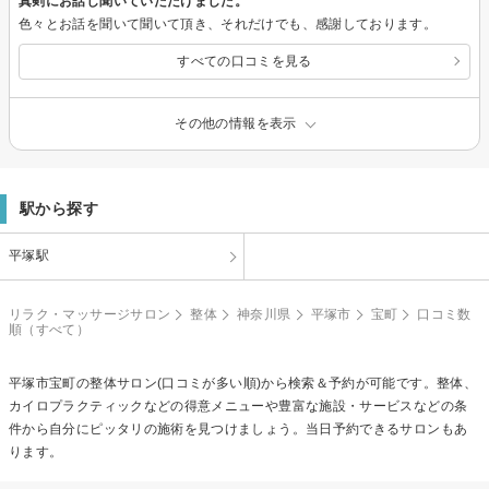
真剣にお話し聞いていただけました。
色々とお話を聞いて聞いて頂き、それだけでも、感謝しております。
すべての口コミを見る
その他の情報を表示
駅から探す
平塚駅
リラク・マッサージサロン
整体
神奈川県
平塚市
宝町
口コミ数
順（すべて）
平塚市宝町の
整体
サロン(口コミが多い順)から検索＆予約が可能です。整体、
カイロプラクティックなどの得意メニューや豊富な施設・サービスなどの条
件から自分にピッタリの施術を見つけましょう。当日予約できるサロンもあ
ります。