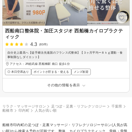
西船南口整体院・加圧スタジオ 西船橋カイロプラクテ
ィック
4.3
(83件)
自分史上最高へ【徒手療法先進国のフランス式整体】【３ヶ月平均ー８ｋｇ運動・食
事制限なしダイエット】
アクセス：JR総武線 西船橋駅 南口 徒歩1分
◎ 本日空席あり
ポイントが貯まる・使える
メンズ歓迎
その他の情報を表示
リラク・マッサージサロン
足つぼ・足裏・リフレクソロジー
千葉県
船橋市
印内町
人気が高い順
船橋市印内町の
足つぼ・足裏マッサージ・リフレクソロジー
サロン(人気が高
い順)から検索＆予約が可能です。整体、カイロプラクティック、骨格・骨盤