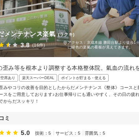
だメンテナンス楽氣
(ラクキ)
アクセス：京成本線 勝田台駅より徒歩1
3.8
(16件)
に緑色の楽氣の看板が見えてきます。
の歪み等を根本より調整する本格整体院。氣血の流れ
日空席あり
楽天スーパーDEAL
ポイントが貯まる・使える
歪みやコリの改善を目的としたからだメンテナンス《整体》コースと筋
ースをご用意しております♪お仕事帰りにも通いやすく、その日の疲
でからだスッキリ！
コミ
5.0
技術：5
サービス：5
雰囲気：5