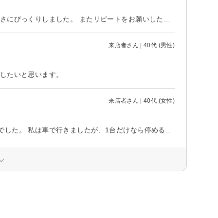
時間をたっぷり使って、最後まで丁寧な施術でした。 終わったあと、足の軽さにびっくりしました。 またリピートをお願いしたいです。 今回はありがとうございました。
来店者さん | 40代 (男性)
訪したいと思います。
来店者さん | 40代 (女性)
たまたま時間が空いたので、曜日と時間指定で予約できたのがこちらのお店でした。 私は車で行きましたが、1台だけなら停める場所があるので、来店時に教えて頂きました。電車なら、駅から歩いて5分位かと思います。 プランが２つあり、身体の歪みからくる痛みがあると思い、整体（全身調整）コースを選びました。施術師さんがオーナーさんだったのかな？武術の指導者でもあるようで、姿勢についての知識が多く、技術、施術は良かったと思います。 施術時間は60分とのことでしたが、プラス10分位はおまけ時間として次のお客様が来るギリギリまで対応して下さいました。 ただ。施術ベッドのシーツ交換等、して頂いてるとは思うのですが、なんとなく人の臭いというか…洗い立ての洗剤の匂いではないような臭いがしたのと、もう少しキレイなお店かなと思っていたのですが、雑然としていたところが個人的には残念かな。 私が割と臭いに敏感であることと、来店したときに、前のお客様が男性であるのがわかってしまったから、余計に感じるのかもしれませんが… でも、施術してから、しばらくの間、足の痺れがおさまったので、技術は良い先生だと思います。