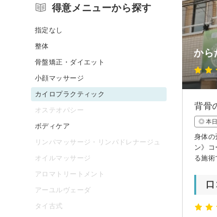
得意メニューから探す
指定なし
整体
から
骨盤矯正・ダイエット
小顔マッサージ
カイロプラクティック
背骨
オステオパシー
◎ 本
ボディケア
身体の
リンパマッサージ・リンパドレナージュ
ン》コ
オイルマッサージ
る施術
アロマトリートメント
口
アーユルヴェーダ
タイ古式