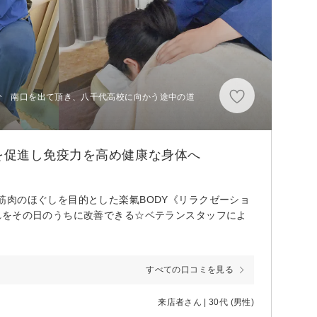
分 南口を出て頂き、八千代高校に向かう途中の道
を促進し免疫力を高め健康な身体へ
肉のほぐしを目的とした楽氣BODY《リラクゼーショ
れをその日のうちに改善できる☆ベテランスタッフによ
すべての口コミを見る
来店者さん | 30代 (男性)