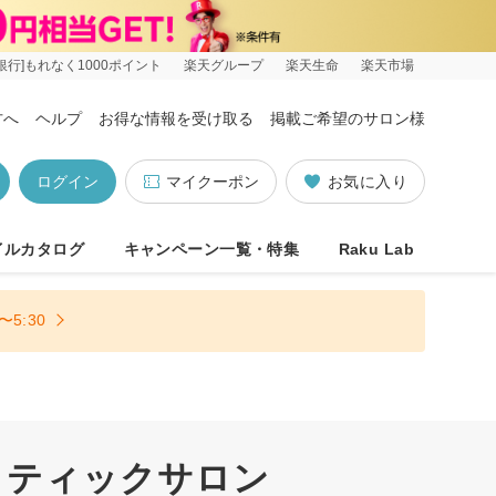
銀行]もれなく1000ポイント
楽天グループ
楽天生命
楽天市場
方へ
ヘルプ
お得な情報を受け取る
掲載ご希望のサロン様
ログイン
マイクーポン
お気に入り
イルカタログ
キャンペーン一覧・特集
Raku Lab
5:30
クティックサロン