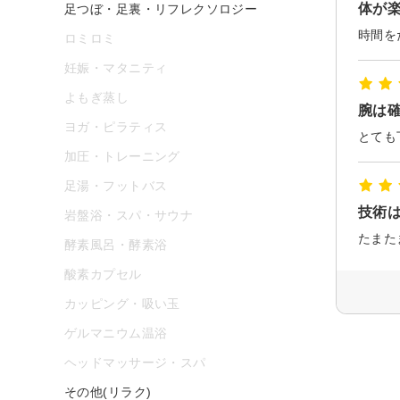
体が
足つぼ・足裏・リフレクソロジー
ロミロミ
妊娠・マタニティ
よもぎ蒸し
腕は
ヨガ・ピラティス
とても
加圧・トレーニング
足湯・フットバス
技術
岩盤浴・スパ・サウナ
酵素風呂・酵素浴
酸素カプセル
カッピング・吸い玉
ゲルマニウム温浴
ヘッドマッサージ・スパ
その他(リラク)