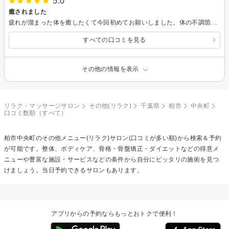
5.0
癒されました
疲れが溜まった体を癒したくて今回初めてお願いしました。体の不調箇所を的確にとても丁寧に施術して頂きました。とても気持ちが良く、途中夢心地に。帰った後もリラックス出来たのでしょうかゆっくり眠れました。割引券も頂きましたので是非また近いうちにお願いしたいと思います。
すべての口コミを見る
その他の情報を表示
リラク・マッサージサロン
その他(リラク)
千葉県
柏市
中央町
口コミ数順（すべて）
柏市中央町の
その他メニュー(リラク)
サロン(口コミが多い順)から検索＆予約
が可能です。整体、ボディケア、骨格・骨盤矯正・ダイエットなどの得意メ
ニューや豊富な施設・サービスなどの条件から自分にピッタリの施術を見つ
けましょう。当日予約できるサロンもあります。
アプリからの予約ならもっとおトクで便利！