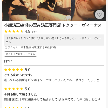
小顔矯正/身体の歪み矯正専門店 ドクター・ヴィーナス
4.9
(9件)
【女性専用☆】口コミ多数の人気サロン♪ほぐしながら美しく・・・ドクター・ヴィー
ナス
アクセス：JR常磐線 柏駅 東口より徒歩5分
ポイントが貯まる・使える
口コミ
5.0
とても良かったです。
凝っている箇所をピンポイントでやって頂いたのが一番良かったし、とても気持ち良かったです。 一回の施術で、骨盤の歪みが改善されたのが実感出来た事も良かったです。 お店の雰囲気も接客も落ち着いていた所がリピートしたいと思う点でした。
5.0
今回も癒して頂きました
前回同様に丁寧に施術をして頂きまして 疲れ果てていた体に癒しとなりました。 とても気持ちがいいです。ありがとうございました。