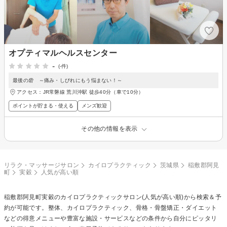
オプティマルヘルスセンター
-
(-件)
最後の砦 ～痛み・しびれにもう悩まない！～
アクセス：JR常磐線 荒川沖駅 徒歩40分（車で10分）
ポイントが貯まる・使える
メンズ歓迎
その他の情報を表示
リラク・マッサージサロン
カイロプラクティック
茨城県
稲敷郡阿見
町
実穀
人気が高い順
稲敷郡阿見町実穀の
カイロプラクティック
サロン(人気が高い順)から検索＆予
約が可能です。整体、カイロプラクティック、骨格・骨盤矯正・ダイエット
などの得意メニューや豊富な施設・サービスなどの条件から自分にピッタリ