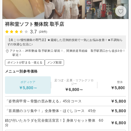
祥和堂ソフト整体院 取手店
3.7
(28件)
【肩こり/慢性腰痛の専門店】★凝縮した圧倒的技術で一気にお悩み改善！★不調知ら
ずの快適な生活に♪
アクセス：JR常磐線 取手駅東口 駅前！、関東鉄道常総線 取手駅西口から徒歩3分！
駅近！
ポイントが貯まる・使える
メンズ歓迎
メニュー別参考価格
足つぼ・足裏・リフレクソロ
ボディケア
整体
ジー
￥5,800～
￥5,800～
￥6,800～
￥5,800
「姿勢肩甲骨～骨盤の歪み整える」45分コース
￥5,800
「首肩腰のコリ集中！」全身整体・ほぐしコース 45分
錆び付いたカラダを完全復活宣言！】身体リセット整体 60
￥6,800
分