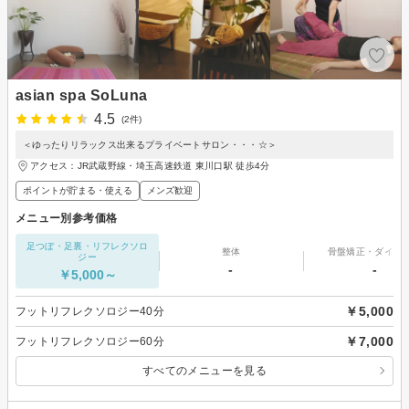
asian spa SoLuna
4.5
(2件)
＜ゆったりリラックス出来るプライベートサロン・・・☆＞
アクセス：JR武蔵野線・埼玉高速鉄道 東川口駅 徒歩4分
ポイントが貯まる・使える
メンズ歓迎
メニュー別参考価格
足つぼ・足裏・リフレクソロ
整体
骨盤矯正・ダイエ
ジー
-
-
￥5,000～
￥5,000
フットリフレクソロジー40分
￥7,000
フットリフレクソロジー60分
すべてのメニューを見る