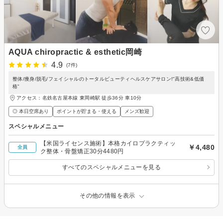
AQUA chiropractic & esthetic岡崎
4.9
(7件)
整体/痩身/脱毛/フェイシャルのトータルビューティヘルスケアサロン!"高技術&低価
格"
アクセス：名鉄名古屋本線 東岡崎駅 徒歩36分 車10分
◎ 本日空席あり
ポイントが貯まる・使える
メンズ歓迎
スペシャルメニュー
【米国ライセンス施術】本格カイロプラクティッ
￥4,480
全員
ク整体・骨盤矯正30分4480円
すべてのスペシャルメニューを見る
その他の情報を表示