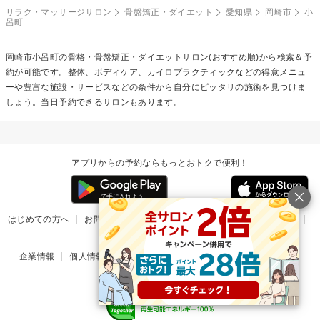
リラク・マッサージサロン
骨盤矯正・ダイエット
愛知県
岡崎市
小
呂町
岡崎市小呂町の
骨格・骨盤矯正・ダイエット
サロン(おすすめ順)から検索＆予
約が可能です。整体、ボディケア、カイロプラクティックなどの得意メニュ
ーや豊富な施設・サービスなどの条件から自分にピッタリの施術を見つけま
しょう。当日予約できるサロンもあります。
アプリからの予約ならもっとおトクで便利！
はじめての方へ
お問い合わせ
ヘルプ
リリース情報
利用規約
掲載ご希望のサロン様
企業情報
個人情報保護方針
楽天のサービス一覧
アプリ一覧
© Rakuten Group, Inc.