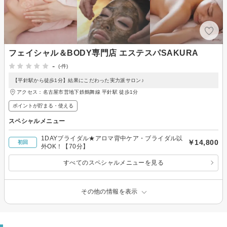
フェイシャル＆BODY専門店 エステスパSAKURA
-
(-件)
【平針駅から徒歩1分】結果にこだわった実力派サロン♪
アクセス：名古屋市営地下鉄鶴舞線 平針駅 徒歩1分
ポイントが貯まる・使える
スペシャルメニュー
1DAYブライダル★アロマ背中ケア・ブライダル以
￥14,800
初回
外OK！【70分】
すべてのスペシャルメニューを見る
その他の情報を表示