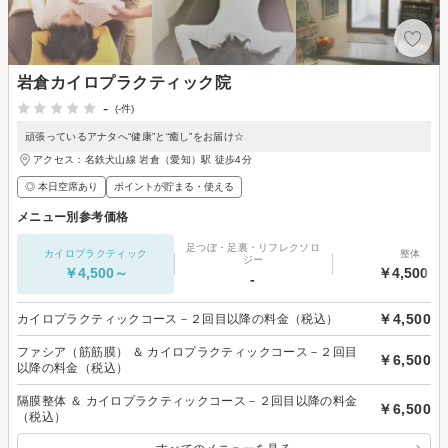
岩倉カイロプラクティック院
-
(-件)
頑張っているアナタへ“健康”と“癒し”をお届け☆
アクセス：名鉄犬山線 岩倉（愛知）駅 徒歩4分
◎ 本日空席あり
ポイントが貯まる・使える
メニュー別参考価格
足つぼ・足裏・リフレクソロ
カイロプラクティック
整体
ジー
￥4,500～
￥4,500～
-
￥4,500
カイロプラクティックコース－２回目以降の料金（税込）
ファシア（筋筋膜） ＆ カイロプラクティックコース－２回目
￥6,500
以降の料金（税込）
隔膜整体 ＆ カイロプラクティックコース－２回目以降の料金
￥6,500
（税込）