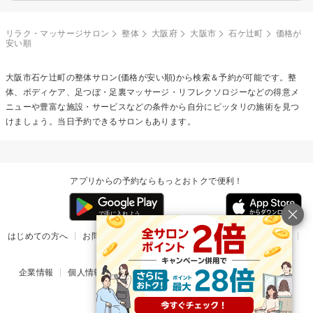
リラク・マッサージサロン
整体
大阪府
大阪市
石ケ辻町
価格が
安い順
大阪市石ケ辻町の
整体
サロン(価格が安い順)から検索＆予約が可能です。整
体、ボディケア、足つぼ・足裏マッサージ・リフレクソロジーなどの得意メ
ニューや豊富な施設・サービスなどの条件から自分にピッタリの施術を見つ
けましょう。当日予約できるサロンもあります。
アプリからの予約ならもっとおトクで便利！
はじめての方へ
お問い合わせ
ヘルプ
リリース情報
利用規約
掲載ご希望のサロン様
企業情報
個人情報保護方針
楽天のサービス一覧
アプリ一覧
© Rakuten Group, Inc.