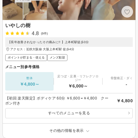
いやしの樹
4.8
(9件)
【長年改善されなかったその痛みに!! 】上本町駅徒歩3分
アクセス：近鉄大阪線 大阪上本町駅 徒歩4分
ポイントが貯まる・使える
メンズ歓迎
メニュー別参考価格
足つぼ・足裏・リフレクソロ
整体
骨盤矯正・ダイエ
ジー
￥4,800～
-
￥6,000～
【初回 楽天限定】ボディケア 60分 ￥6,600 ⇨￥4,800 クー
￥4,800
ポン付き
すべてのメニューを見る
その他の情報を表示