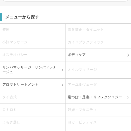
メニューから探す
整体
骨盤矯正・ダイエット
小顔マッサージ
カイロプラクティック
オステオパシー
ボディケア
リンパマッサージ・リンパドレナ
オイルマッサージ
ージュ
アロマトリートメント
アーユルヴェーダ
タイ古式
足つぼ・足裏・リフレクソロジー
ロミロミ
妊娠・マタニティ
よもぎ蒸し
ヨガ・ピラティス