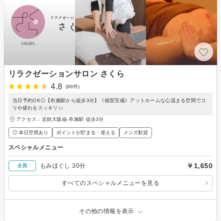
リラクゼーションサロン さくら
4.8
(86件)
当日予約OK◎【布施駅から徒歩3分】《個室完備》アットホームな心温まる空間でコ
リや疲れをスッキリ♪♪
アクセス：近鉄大阪線 布施駅 徒歩3分
◎ 本日空席あり
ポイントが貯まる・使える
メンズ歓迎
スペシャルメニュー
￥1,650
もみほぐし 30分
全員
すべてのスペシャルメニューを見る
その他の情報を表示