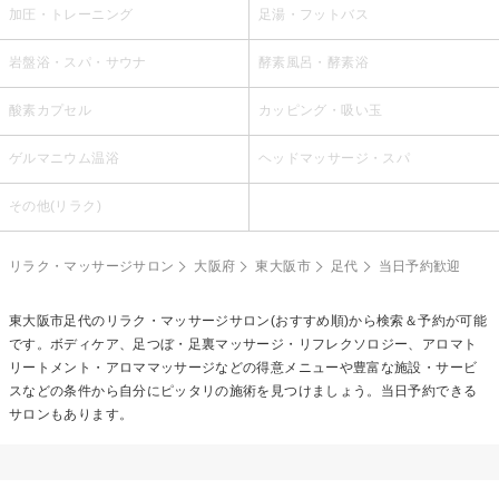
加圧・トレーニング
足湯・フットバス
岩盤浴・スパ・サウナ
酵素風呂・酵素浴
酸素カプセル
カッピング・吸い玉
ゲルマニウム温浴
ヘッドマッサージ・スパ
その他(リラク)
リラク・マッサージサロン
大阪府
東大阪市
足代
当日予約歓迎
東大阪市足代のリラク・マッサージサロン(おすすめ順)から検索＆予約が可能
です。ボディケア、足つぼ・足裏マッサージ・リフレクソロジー、アロマト
リートメント・アロママッサージなどの得意メニューや豊富な施設・サービ
スなどの条件から自分にピッタリの施術を見つけましょう。当日予約できる
サロンもあります。