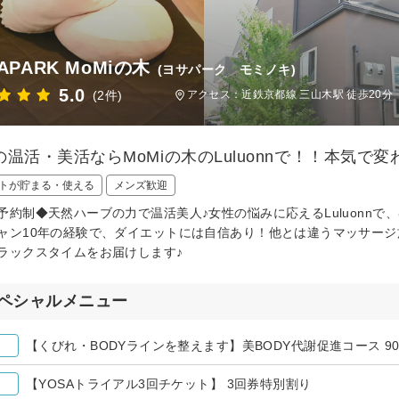
APARK MoMiの木
(ヨサパーク モミノキ)
5.0
(2件)
アクセス：近鉄京都線 三山木駅 徒歩20分
の温活・美活ならMoMiの木のLuluonnで！！本気
トが貯まる・使える
メンズ歓迎
予約制◆天然ハーブの力で温活美人♪女性の悩みに応えるLuluonn
ャン10年の経験で、ダイエットには自信あり！他とは違うマッサー
ラックスタイムをお届けします♪
ペシャルメニュー
【くびれ・BODYラインを整えます】美BODY代謝促進コース 9
【YOSAトライアル3回チケット】 3回券特別割り