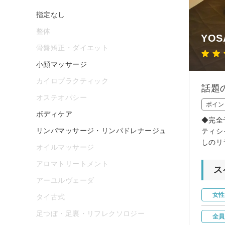
指定なし
整体
YOS
骨盤矯正・ダイエット
小顔マッサージ
カイロプラクティック
話題
オステオパシー
ポイン
ボディケア
◆完全
リンパマッサージ・リンパドレナージュ
ティシ
しのリ
オイルマッサージ
アロマトリートメント
ス
アーユルヴェーダ
女性
タイ古式
足つぼ・足裏・リフレクソロジー
全員