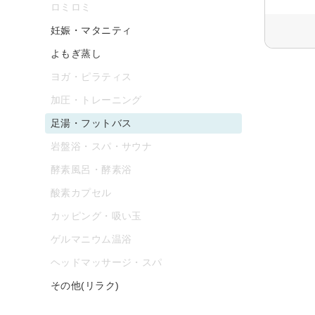
ロミロミ
妊娠・マタニティ
よもぎ蒸し
ヨガ・ピラティス
加圧・トレーニング
足湯・フットバス
岩盤浴・スパ・サウナ
酵素風呂・酵素浴
酸素カプセル
カッピング・吸い玉
ゲルマニウム温浴
ヘッドマッサージ・スパ
その他(リラク)