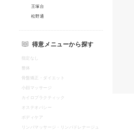
王塚台
松野通
得意メニューから探す
指定なし
整体
骨盤矯正・ダイエット
小顔マッサージ
カイロプラクティック
オステオパシー
ボディケア
リンパマッサージ・リンパドレナージュ