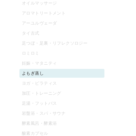
オイルマッサージ
アロマトリートメント
アーユルヴェーダ
タイ古式
足つぼ・足裏・リフレクソロジー
ロミロミ
妊娠・マタニティ
よもぎ蒸し
ヨガ・ピラティス
加圧・トレーニング
足湯・フットバス
岩盤浴・スパ・サウナ
酵素風呂・酵素浴
酸素カプセル