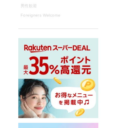
男性歓迎
Foreigners Welcome