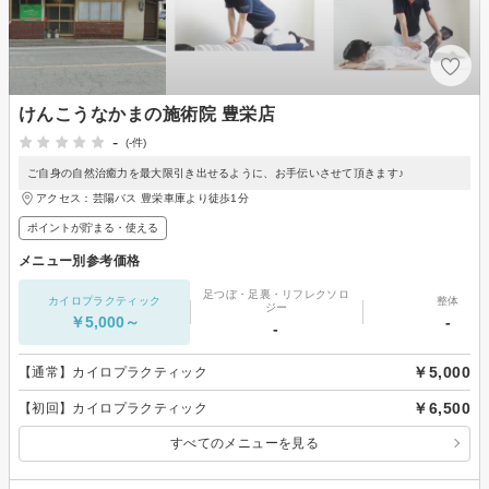
けんこうなかまの施術院 豊栄店
-
(-件)
ご自身の自然治癒力を最大限引き出せるように、お手伝いさせて頂きます♪
アクセス：芸陽バス 豊栄車庫より徒歩1分
ポイントが貯まる・使える
メニュー別参考価格
足つぼ・足裏・リフレクソロ
カイロプラクティック
整体
ジー
￥5,000～
-
-
￥5,000
【通常】カイロプラクティック
￥6,500
【初回】カイロプラクティック
すべてのメニューを見る