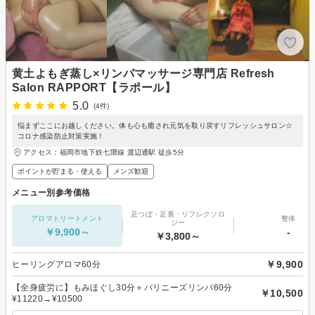
黄土よもぎ蒸し×リンパマッサージ専門店 Refresh
Salon RAPPORT【ラポール】
5.0
(4件)
悩まずここにお越しください。体も心も癒され元気を取り戻すリフレッシュサロン☆
コロナ感染防止対策実施！
アクセス：福岡市地下鉄七隈線 渡辺通駅 徒歩5分
ポイントが貯まる・使える
メンズ歓迎
メニュー別参考価格
足つぼ・足裏・リフレクソロ
アロマトリートメント
整体
ジー
￥9,900～
-
￥3,800～
￥9,900
ヒーリングアロマ60分
【全身疲労に】もみほぐし30分＋バリニーズリンパ60分
￥10,500
¥11220→¥10500