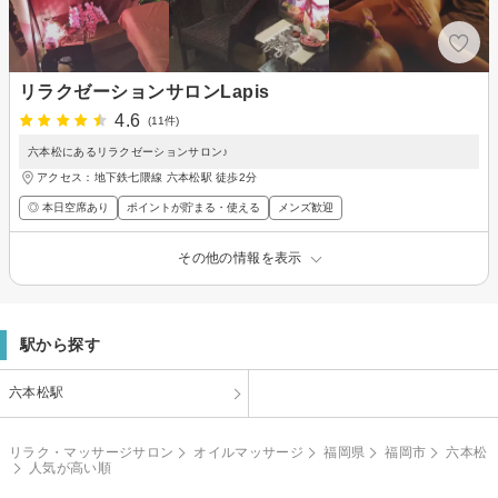
リラクゼーションサロンLapis
4.6
(11件)
六本松にあるリラクゼーションサロン♪
アクセス：地下鉄七隈線 六本松駅 徒歩2分
◎ 本日空席あり
ポイントが貯まる・使える
メンズ歓迎
その他の情報を表示
駅から探す
六本松駅
リラク・マッサージサロン
オイルマッサージ
福岡県
福岡市
六本松
人気が高い順