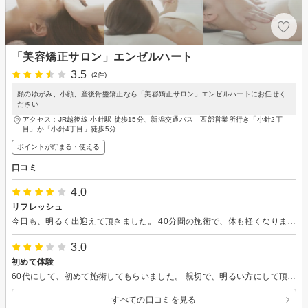
「美容矯正サロン」エンゼルハート
3.5
(2件)
顔のゆがみ、小顔、産後骨盤矯正なら「美容矯正サロン」エンゼルハートにお任せく
ださい
アクセス：JR越後線 小針駅 徒歩15分、新潟交通バス 西部営業所行き「小針2丁
目」か「小針4丁目」徒歩5分
ポイントが貯まる・使える
口コミ
4.0
リフレッシュ
今日も、明るく出迎えて頂きました。 40分間の施術で、体も軽くなりました。 また、介護頑張れます。
3.0
初めて体験
60代にして、初めて施術してもらいました。 親切で、明るい方にして頂き、緊張もすぐにほぐれました。 五十肩もあり、あちこち痛みだしていました。 施術後は、肩も楽になり、気持ち良かったです。 これからも、通わせて頂きます。
すべての口コミを見る