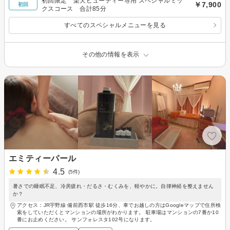
初回限定 楽天ビューティー専用 スペシャルミッ
￥7,900
初回
クスコース 合計85分
すべてのスペシャルメニューを見る
その他の情報を表示
エミティーパール
4.5
(5件)
暑さでの睡眠不足、冷房疲れ・だるさ・むくみを、軽やかに。自律神経を整えません
か？
アクセス：JR宇野線 備前西市駅 徒歩16分、車でお越しの方はGoogleマップで住所検
索をしていただくとマンションの場所がわかります。 駐車場はマンションの7番か10
番にお止めください。 サンフォレスタ102号になります。