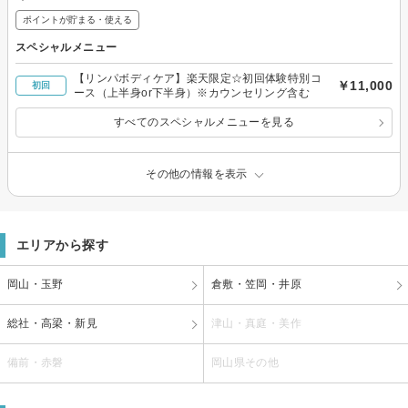
ポイントが貯まる・使える
スペシャルメニュー
【リンパボディケア】楽天限定☆初回体験特別コ
￥11,000
初回
ース（上半身or下半身）※カウンセリング含む
すべてのスペシャルメニューを見る
その他の情報を表示
エリアから探す
岡山・玉野
倉敷・笠岡・井原
総社・高梁・新見
津山・真庭・美作
備前・赤磐
岡山県その他