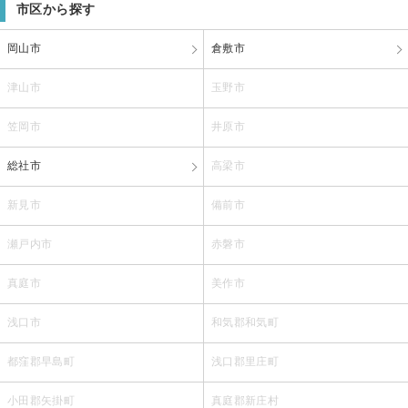
市区から探す
岡山市
倉敷市
津山市
玉野市
笠岡市
井原市
総社市
高梁市
新見市
備前市
瀬戸内市
赤磐市
真庭市
美作市
浅口市
和気郡和気町
都窪郡早島町
浅口郡里庄町
小田郡矢掛町
真庭郡新庄村