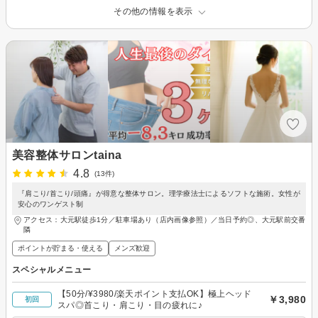
その他の情報を表示
美容整体サロンtaina
4.8
(13件)
『肩こり/首こり/頭痛』が得意な整体サロン。理学療法士によるソフトな施術。女性が
安心のワンゲスト制
アクセス：大元駅徒歩1分／駐車場あり（店内画像参照）／当日予約◎、大元駅前交番
隣
ポイントが貯まる・使える
メンズ歓迎
スペシャルメニュー
【50分/¥3980/楽天ポイント支払OK】極上ヘッド
￥3,980
初回
スパ◎首こり・肩こり・目の疲れに♪