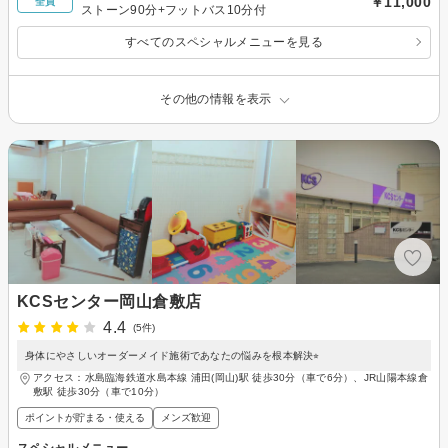
￥11,000
全員
ストーン90分+フットバス10分付
すべてのスペシャルメニューを見る
その他の情報を表示
KCSセンター岡山倉敷店
4.4
(5件)
身体にやさしいオーダーメイド施術であなたの悩みを根本解決⭐︎
アクセス：水島臨海鉄道水島本線 浦田(岡山)駅 徒歩30分（車で6分）、JR山陽本線倉
敷駅 徒歩30分（車で10分）
ポイントが貯まる・使える
メンズ歓迎
スペシャルメニュー