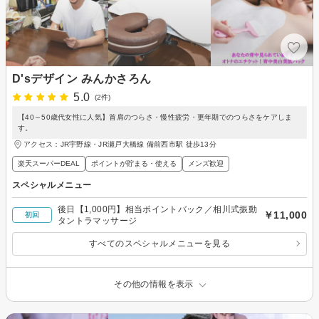
D'sデザイン みんかさろん
5.0
(2件)
【40～50歳代女性に人気】首肩のつらさ・慢性疲労・更年期でのつらさをケアしま
す。
アクセス：JR宇野線・JR瀬戸大橋線 備前西市駅 徒歩13分
楽天スーパーDEAL
ポイントが貯まる・使える
メンズ歓迎
スペシャルメニュー
後日【1,000円】相当ポイントバック／相川式振動
￥11,000
初回
タントラマッサージ
すべてのスペシャルメニューを見る
その他の情報を表示