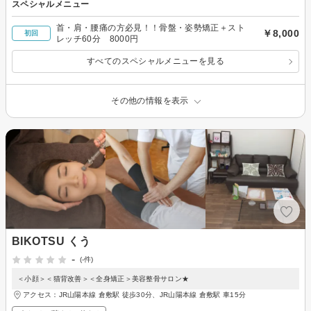
スペシャルメニュー
首・肩・腰痛の方必見！！骨盤・姿勢矯正＋スト
￥8,000
初回
レッチ60分 8000円
すべてのスペシャルメニューを見る
その他の情報を表示
BIKOTSU くう
-
(-件)
＜小顔＞＜猫背改善＞＜全身矯正＞美容整骨サロン★
アクセス：JR山陽本線 倉敷駅 徒歩30分、JR山陽本線 倉敷駅 車15分