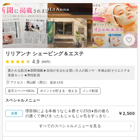
リリアンナ シェービング＆エステ
4.9
(98件)
愛される肌活★新聞掲載★自信が生まれる賢い大人の肌ツヤ・本格お顔そりエステ＆
美眉カット★男性歓迎
アクセス：岡山駅（西口） 徒歩13分
楽天スーパーDEAL
ポイントが貯まる・使える
メンズ歓迎
スペシャルメニュー
理容師による本格うなじ＆襟そり25分♦︎首の後ろ
￥2,500
全員
の濃くて伸びきったもじゃもじゃ毛をすっきりお
手入れ
すべてのスペシャルメニューを見る