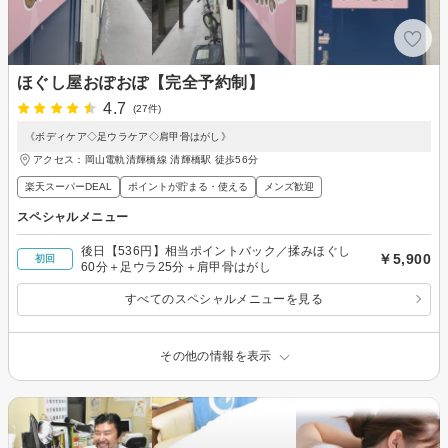
ほぐし屋おぽおぽ【完全予約制】
4.7
(27件)
《ボディケア◇足ウラケア◇肩甲骨はがし》
アクセス：岡山電軌清輝橋線 清輝橋駅 徒歩56分
楽天スーパーDEAL
ポイントが貯まる・使える
メンズ歓迎
スペシャルメニュー
後日【536円】相当ポイントバック／揉みほぐし
￥5,900
初回
60分＋足ウラ25分＋肩甲骨はがし
すべてのスペシャルメニューを見る
その他の情報を表示