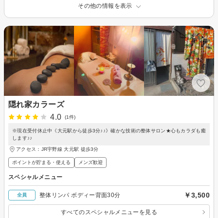
その他の情報を表示
隠れ家カラーズ
4.0
(1件)
※現在受付休止中《大元駅から徒歩3分♪♪》確かな技術の整体サロン★心もカラダも癒
します♪♪
アクセス：JR宇野線 大元駅 徒歩3分
ポイントが貯まる・使える
メンズ歓迎
スペシャルメニュー
￥3,500
整体リンパ ボディー背面30分
全員
すべてのスペシャルメニューを見る