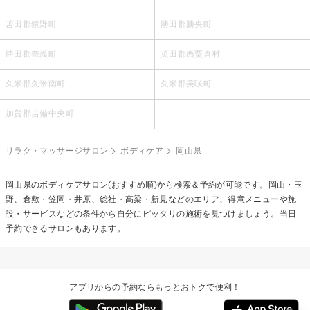
苫田郡鏡野町
勝田郡勝央町
勝田郡奈義町
英田郡西粟倉村
久米郡久米南町
久米郡美咲町
加賀郡吉備中央町
リラク・マッサージサロン
ボディケア
岡山県
岡山県の
ボディケア
サロン(おすすめ順)から検索＆予約が可能です。岡山・玉
野、倉敷・笠岡・井原、総社・高梁・新見などのエリア、得意メニューや施
設・サービスなどの条件から自分にピッタリの施術を見つけましょう。当日
予約できるサロンもあります。
アプリからの予約ならもっとおトクで便利！