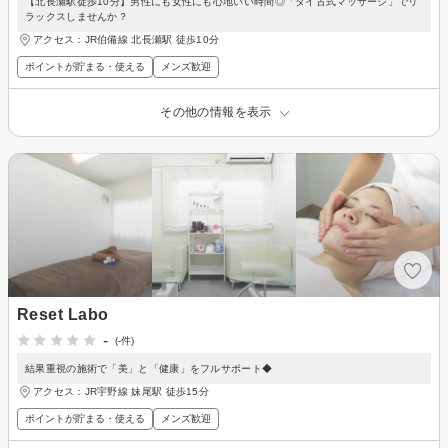
【北長瀬駅徒歩10分】男性にも女性にも心地いい時間◎「タイ古式マッサージ」でリ
ラックスしませんか？
アクセス：JR伯備線 北長瀬駅 徒歩10分
ポイントが貯まる・使える
メンズ歓迎
その他の情報を表示
Reset Labo
-
(-件)
結果重視の施術で「美」と「健康」をフルサポート◆
アクセス：JR宇野線 妹尾駅 徒歩15分
ポイントが貯まる・使える
メンズ歓迎