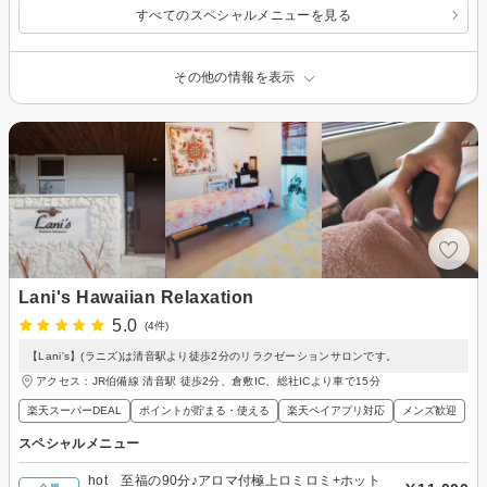
すべてのスペシャルメニューを見る
その他の情報を表示
Lani's Hawaiian Relaxation
5.0
(4件)
【Lani's】(ラニズ)は清音駅より徒歩2分のリラクゼーションサロンです。
アクセス：JR伯備線 清音駅 徒歩2分、倉敷IC、総社ICより車で15分
楽天スーパーDEAL
ポイントが貯まる・使える
楽天ペイアプリ対応
メンズ歓迎
スペシャルメニュー
hot 至福の90分♪アロマ付極上ロミロミ+ホット