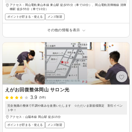
アクセス：岡山電軌東山本線 東山駅 徒歩55分（車で10分）、岡山電軌清輝橋線 清輝
橋駅 徒歩55分（車で10分）
ポイントが貯まる・使える
メンズ歓迎
その他の情報を表示
えがお回復整体岡山 サロン光
3.9
(5件)
完全無痛の整体で不調や痛みを改善いたします ☆ただいま新規様限定 割引イベン
ト中！
アクセス：山陽本線 岡山駅 徒歩15分
ポイントが貯まる・使える
メンズ歓迎