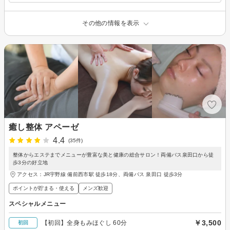
その他の情報を表示
癒し整体 アペーゼ
4.4
(35件)
整体からエステまでメニューが豊富な美と健康の総合サロン！両備バス泉田口から徒
歩3分の好立地
アクセス：JR宇野線 備前西市駅 徒歩18分、両備バス 泉田口 徒歩3分
ポイントが貯まる・使える
メンズ歓迎
スペシャルメニュー
￥3,500
【初回】全身もみほぐし 60分
初回