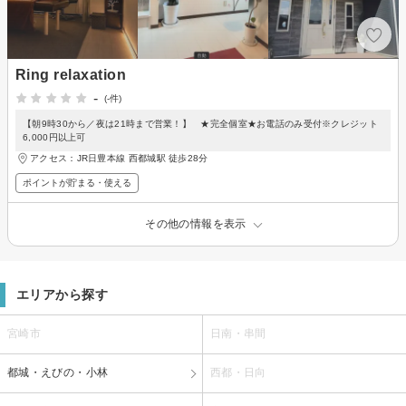
Ring relaxation
-
(-件)
【朝9時30から／夜は21時まで営業！】 ★完全個室★お電話のみ受付※クレジット
6,000円以上可
アクセス：JR日豊本線 西都城駅 徒歩28分
ポイントが貯まる・使える
その他の情報を表示
エリアから探す
宮崎市
日南・串間
都城・えびの・小林
西都・日向