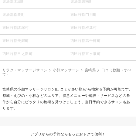
児湯郡木城町
児湯郡川南町
児湯郡都農町
東臼杵郡門川町
東臼杵郡諸塚村
東臼杵郡椎葉村
東臼杵郡美郷町
西臼杵郡高千穂町
西臼杵郡日之影町
西臼杵郡五ヶ瀬町
リラク・マッサージサロン
小顔マッサージ
宮崎県
口コミ数順（すべ
て）
宮崎県の
小顔マッサージ
サロン(口コミが多い順)から検索＆予約が可能です。
都城・えびの・小林などのエリア、得意メニューや施設・サービスなどの条
件から自分にピッタリの施術を見つけましょう。当日予約できるサロンもあ
ります。
アプリからの予約ならもっとおトクで便利！