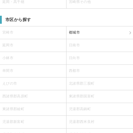
延岡・高千穂
宮崎県その他
市区から探す
宮崎市
都城市
延岡市
日南市
小林市
日向市
串間市
西都市
えびの市
北諸県郡三股町
西諸県郡高原町
東諸県郡国富町
東諸県郡綾町
児湯郡高鍋町
児湯郡新富町
児湯郡西米良村