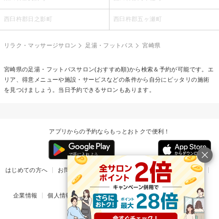
西臼杵郡日之影町
西臼杵郡五ヶ瀬町
リラク・マッサージサロン
足湯・フットバス
宮崎県
宮崎県の
足湯・フットバス
サロン(おすすめ順)から検索＆予約が可能です。エ
リア、得意メニューや施設・サービスなどの条件から自分にピッタリの施術
を見つけましょう。当日予約できるサロンもあります。
アプリからの予約ならもっとおトクで便利！
はじめての方へ
お問い合わせ
ヘルプ
リリース情報
利用規約
掲載ご希望のサロン様
企業情報
個人情報保護方針
楽天のサービス一覧
アプリ一覧
© Rakuten Group, Inc.