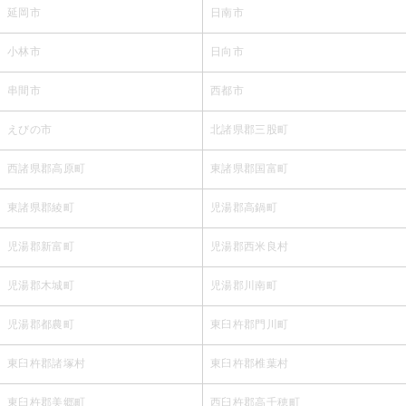
延岡市
日南市
小林市
日向市
串間市
西都市
えびの市
北諸県郡三股町
西諸県郡高原町
東諸県郡国富町
東諸県郡綾町
児湯郡高鍋町
児湯郡新富町
児湯郡西米良村
児湯郡木城町
児湯郡川南町
児湯郡都農町
東臼杵郡門川町
東臼杵郡諸塚村
東臼杵郡椎葉村
東臼杵郡美郷町
西臼杵郡高千穂町