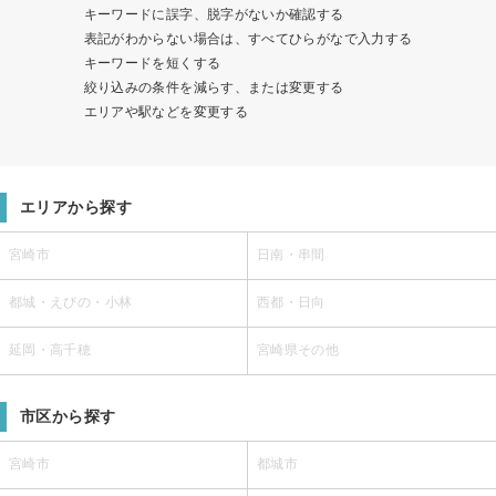
キーワードに誤字、脱字がないか確認する
表記がわからない場合は、すべてひらがなで入力する
キーワードを短くする
絞り込みの条件を減らす、または変更する
エリアや駅などを変更する
エリアから探す
宮崎市
日南・串間
都城・えびの・小林
西都・日向
延岡・高千穂
宮崎県その他
市区から探す
宮崎市
都城市