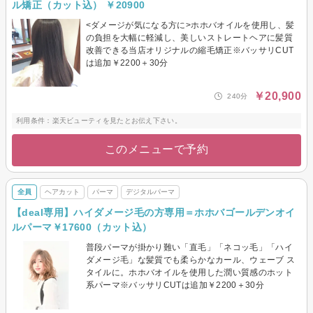
ル矯正（カット込） ￥20900
<ダメージが気になる方に>ホホバオイルを使用し、髪
の負担を大幅に軽減し、美しいストレートヘアに髪質
改善できる当店オリジナルの縮毛矯正※バッサリCUT
は追加￥2200＋30分
￥20,900
240分
利用条件：楽天ビューティを見たとお伝え下さい。
このメニューで予約
全員
ヘアカット
パーマ
デジタルパーマ
【deal専用】ハイダメージ毛の方専用＝ホホバゴールデンオイ
ルパーマ￥17600（カット込）
普段パーマが掛かり難い「直毛」「ネコッ毛」「ハイ
ダメージ毛」な髪質でも柔らかなカール、ウェーブ ス
タイルに。ホホバオイルを使用した潤い質感のホット
系パーマ※バッサリCUTは追加￥2200＋30分