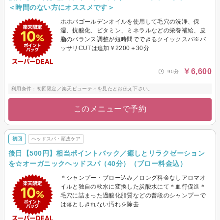
＜時間のない方にオススメです＞
ホホバゴールデンオイルを使用して毛穴の洗浄、保
湿、抗酸化、ビタミン、ミネラルなどの栄養補給、皮
脂のバランス調整が短時間でできるクイックスパ※バ
ッサリCUTは追加￥2200＋30分
￥6,600
90分
利用条件：初回限定／楽天ビューティを見たとお伝え下さい。
このメニューで予約
初回
ヘッドスパ・頭皮ケア
後日【500円】相当ポイントバック／癒しとリラクゼーション
を☆オーガニックヘッドスパ（40分）（ブロー料金込）
＊シャンプー・ブロー込み／ロング料金なしアロマオ
イルと独自の軟水に変換した炭酸水にて＊血行促進＊
毛穴に詰まった過酸化脂質などの普段のシャンプーで
は落としきれない汚れを除去