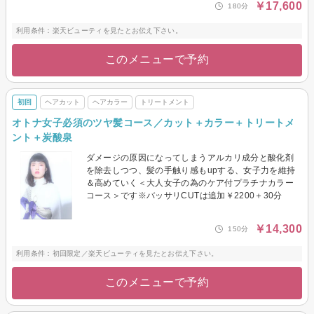
￥17,600
180分
利用条件：楽天ビューティを見たとお伝え下さい。
このメニューで予約
初回
ヘアカット
ヘアカラー
トリートメント
オトナ女子必須のツヤ髪コース／カット＋カラー＋トリートメ
ント＋炭酸泉
ダメージの原因になってしまうアルカリ成分と酸化剤
を除去しつつ、髪の手触り感もupする、女子力を維持
＆高めていく＜大人女子の為のケア付プラチナカラー
コース＞です※バッサリCUTは追加￥2200＋30分
￥14,300
150分
利用条件：初回限定／楽天ビューティを見たとお伝え下さい。
このメニューで予約