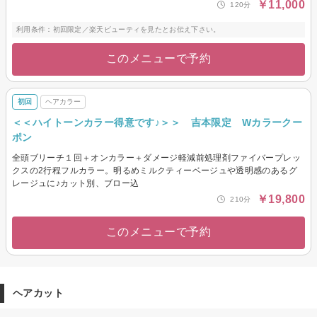
￥11,000
120分
利用条件：初回限定／楽天ビューティを見たとお伝え下さい。
このメニューで予約
初回
ヘアカラー
＜＜ハイトーンカラー得意です♪＞＞ 吉本限定 Wカラークー
ポン
全頭ブリーチ１回＋オンカラー＋ダメージ軽減前処理剤ファイバープレッ
クスの2行程フルカラー。明るめミルクティーベージュや透明感のあるグ
レージュに♪カット別、ブロー込
￥19,800
210分
このメニューで予約
ヘアカット