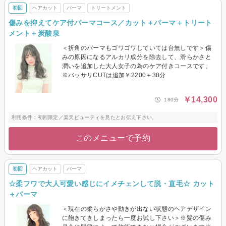
初回
ヘアカット
パーマ
トリートメント
傷みを抑えてケア付パーマコース／カット＋パーマ＋トリート
メント＋炭酸泉
＜折角のパーマもゴワゴワしていては台無しです＞傷
みの原因になるアルカリ成分を除去して、滑らかさと
潤いを追加した大人女子の為のケア付きコースです。
※バッサリCUTは追加￥2200＋30分
￥14,300
180分
利用条件：初回限定／楽天ビューティを見たとお伝え下さい。
このメニューで予約
初回
ヘアカット
パーマ
☆柔フワで大人可愛い感じにイメチェンして脱・直毛☆ カット
＋パーマ
＜現在の柔らかさや動きが出ない状態のヘアデザイン
に飽きてきしまったら一度お試し下さい＞※髪の傷み