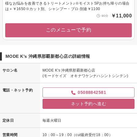
様なお悩みを改善できるトリートメント♪※モイストSPお持ち帰りの場合
は＋￥1650※カット別、シャンプー・ブロ-別途￥1100
￥11,000
90分
このメニューで予約
MODE K's 沖縄県那覇新都心店の詳細情報
サロン名
MODE K's 沖縄県那覇新都心店
(モードケイズ オキナワケンナハシントシンテン)
電話・ネット予約
05088842581
ネット予約へ進む
定休日
毎週火曜日
営業時間
10：00～19：00（cut最終受付18：00）