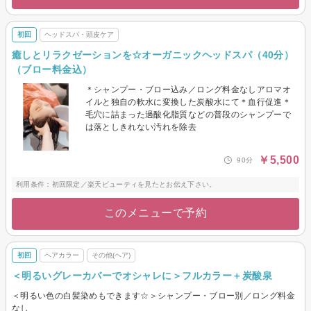
初回
ヘッドスパ・頭皮ケア
癒しとリラクゼーションを☆オーガニックヘッドスパ（40分）
（ブロー料金込）
＊シャンプー・ブロー込み／ロング料金なしアロマオ
イルと独自の軟水に変換した炭酸水にて＊血行促進＊
毛穴に詰まった過酸化脂質などの普段のシャンプーで
は落としきれない汚れを除去
￥5,500
90分
利用条件：初回限定／楽天ビューティを見たとお伝え下さい。
このメニューで予約
初回
ヘアカラー
その他(ヘア)
＜明るいグレーカバーでオシャレに＞フルカラー＋炭酸泉
＜明るい色の白髪染めもできます☆＞シャンプー・ブロー別／ロング料金
なし