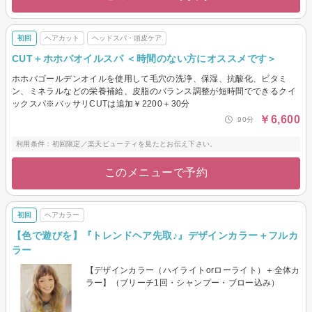
初回
ヘアカット
ヘッドスパ・頭皮ケア
CUT＋ホホバオイルスパ ＜時間のない方にオススメです＞
ホホバゴールデンオイルを使用して毛穴の洗浄、保湿、抗酸化、ビタミ
ン、ミネラルなどの栄養補給、皮脂のバランス調整が短時間でできるクイ
ックスパ※バッサリCUTは追加￥2200＋30分
￥6,600
90分
利用条件：初回限定／楽天ビューティを見たとお伝え下さい。
このメニューで予約
初回
ヘアカラー
【色で遊びを】『トレンドヘア先取♪』デザインカラー＋フルカ
ラー
【デザインカラー（ハイライトorローライト）＋全体カ
ラー】（ブリーチ1回・シャンプー・ブロー込み）