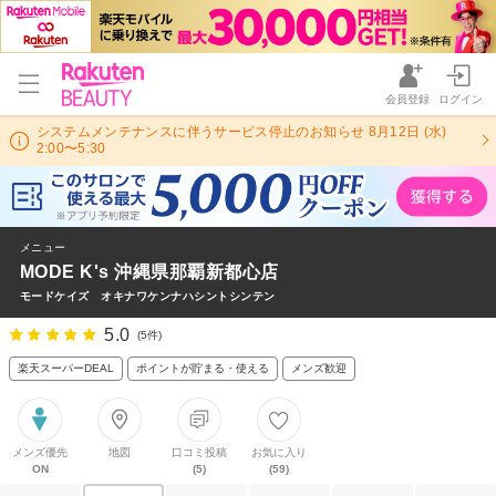
会員登録
ログイン
システムメンテナンスに伴うサービス停止のお知らせ 8月12日 (水)
2:00〜5:30
メニュー
MODE K's 沖縄県那覇新都心店
モードケイズ オキナワケンナハシントシンテン
5.0
(5件)
楽天スーパーDEAL
ポイントが貯まる・使える
メンズ歓迎
メンズ優先
地図
口コミ投稿
お気に入り
ON
(5)
(59)