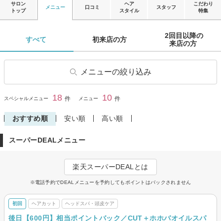
サロン
ヘア
こだわり
メニュー
口コミ
スタッフ
トップ
スタイル
特集
2回目以降の

すべて 
初来店の方 
来店の方 
メニューの絞り込み
ヘアカット
前髪カット
18
10
閉じる
件
件
スペシャルメニュー
メニュー
ヘアカラー
パーマ
おすすめ順
安い順
高い順
デジタルパーマ
縮毛矯正
スーパーDEALメニュー
ストレートパーマ
トリートメント
ヘッドスパ・頭皮ケア
その他(ヘア)
楽天スーパーDEALとは
※電話予約でDEALメニューを予約してもポイントはバックされません
初回
ヘアカット
ヘッドスパ・頭皮ケア
後日【600円】相当ポイントバック／CUT＋ホホバオイルスパ