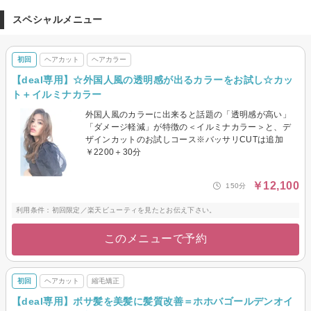
スペシャルメニュー
初回
ヘアカット
ヘアカラー
【deal専用】☆外国人風の透明感が出るカラーをお試し☆カッ
ト＋イルミナカラー
外国人風のカラーに出来ると話題の「透明感が高い」
「ダメージ軽減」が特徴の＜イルミナカラー＞と、デ
ザインカットのお試しコース※バッサリCUTは追加
￥2200＋30分
￥12,100
150分
利用条件：初回限定／楽天ビューティを見たとお伝え下さい。
このメニューで予約
初回
ヘアカット
縮毛矯正
【deal専用】ボサ髪を美髪に髪質改善＝ホホバゴールデンオイ