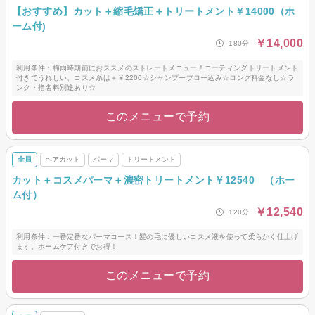
【おすすめ】カット＋縮毛矯正＋トリートメント￥14000（ホ
ーム付)
￥14,000
180分
利用条件：梅雨時期前におススメのストレートメニュー！コーティングトリートメント
付きでうれしい、コスメ系は＋￥2200☆シャンプーブロー込み☆ロング料金なし☆ラ
ンク・指名料別途あり☆
このメニューで予約
全員
ヘアカット
パーマ
トリートメント
カット＋コスメパーマ＋濃密トリートメント￥12540 （ホー
ム付）
￥12,540
120分
利用条件：一番定番なパーマコース！髪の毛に優しいコスメ液を使って柔らかく仕上げ
ます。ホームケア付きでお得！
このメニューで予約