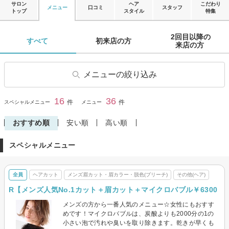
サロン
ヘア
こだわり
メニュー
口コミ
スタッフ
トップ
スタイル
特集
2回目以降の

すべて 
初来店の方 
来店の方 
メニューの絞り込み
ヘアカット
前髪カット
16
36
閉じる
件
件
スペシャルメニュー
メニュー
ヘアカラー
リタッチカラー
おすすめ順
安い順
高い順
ヘナ・オーガニックカラー
パーマ
スペシャルメニュー
デジタルパーマ
縮毛矯正
トリートメント
ヘッドスパ・頭皮ケア
全員
ヘアカット
メンズ眉カット・眉カラー・脱色(ブリーチ)
その他(ヘア)
エクステ
ヘアセット
R【メンズ人気Nо.1カット＋眉カット＋マイクロバブル￥6300
その他(ヘア)
メンズパーマ
メンズの方から一番人気のメニュー☆女性にもおすす
メンズ眉カット・眉カラー・
めです！マイクロバブルは、炭酸よりも2000分の1の
脱色(ブリーチ)
小さい泡で汚れや臭いを取り除きます。乾きが早くも