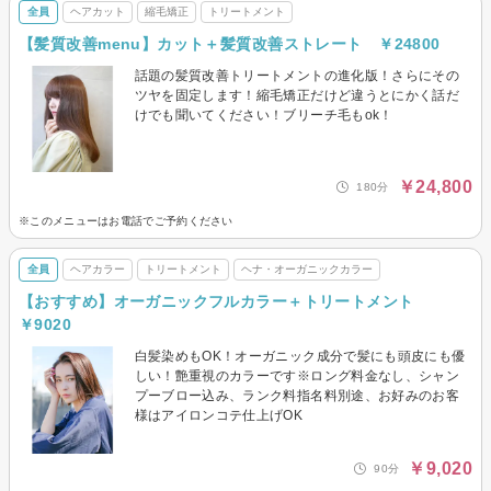
全員
ヘアカット
縮毛矯正
トリートメント
【髪質改善menu】カット＋髪質改善ストレート ￥24800
話題の髪質改善トリートメントの進化版！さらにその
ツヤを固定します！縮毛矯正だけど違うとにかく話だ
けでも聞いてください！ブリーチ毛もоk！
￥24,800
180分
※このメニューはお電話でご予約ください
全員
ヘアカラー
トリートメント
ヘナ・オーガニックカラー
【おすすめ】オーガニックフルカラー＋トリートメント
￥9020
白髪染めもOK！オーガニック成分で髪にも頭皮にも優
しい！艶重視のカラーです※ロング料金なし、シャン
プーブロー込み、ランク料指名料別途、お好みのお客
様はアイロンコテ仕上げOK
￥9,020
90分