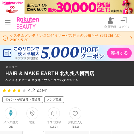
会員登録
ログイン
システムメンテナンスに伴うサービス停止のお知らせ 8月12日 (水)
2:00〜5:30
メニュー
HAIR & MAKE EARTH 北九州八幡西店
ヘアメイクアース キタキュウシュウヤハタニシテン
4.2
(162件)
ポイントが貯まる・使える
メンズ歓迎
メンズ優先
地図
口コミ投稿
お気に入り
ON
(162)
(181)