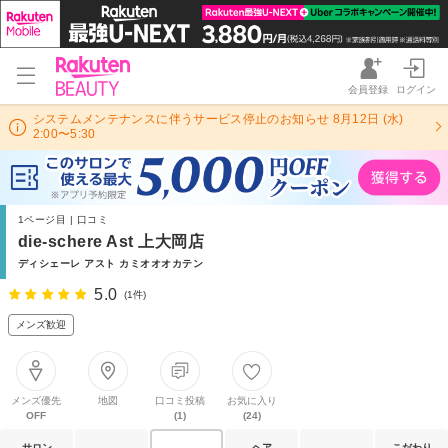
会員登録
ログイン
システムメンテナンスに伴うサービス停止のお知らせ 8月12日 (水)
2:00〜5:30
1ページ目 | 口コミ
die-schere Ast 上大岡店
ディシェーレ アスト カミオオオカテン
5.0
(1件)
メンズ歓迎
メンズ優先
地図
口コミ投稿
お気に入り
OFF
(1)
(24)
サロン
ヘア
こだわり