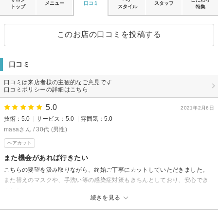
メニュー
口コミ
スタッフ
トップ
スタイル
特集
このお店の口コミを投稿する
口コミ
口コミは来店者様の主観的なご意見です
口コミポリシーの詳細はこちら
5.0
2021年2月6日
技術：5.0
サービス：5.0
雰囲気：5.0
masaさん / 30代 (男性)
ヘアカット
また機会があれば行きたい
こちらの要望を汲み取りながら、終始ご丁寧にカットしていただきました。
また替えのマスクや、手洗い等の感染症対策もきちんとしており、安心でき
ました。
続きを見る