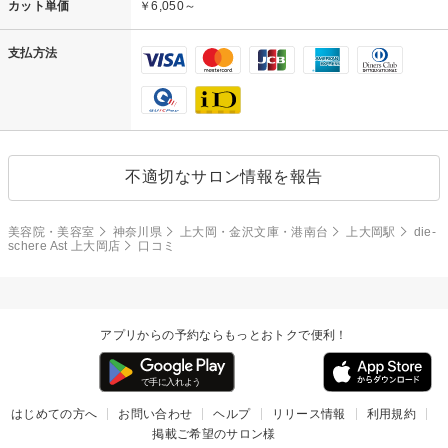
カット単価
￥6,050～
支払方法
不適切なサロン情報を報告
美容院・美容室
神奈川県
上大岡・金沢文庫・港南台
上大岡駅
die-
schere Ast 上大岡店
口コミ
アプリからの予約ならもっとおトクで便利！
はじめての方へ
お問い合わせ
ヘルプ
リリース情報
利用規約
掲載ご希望のサロン様