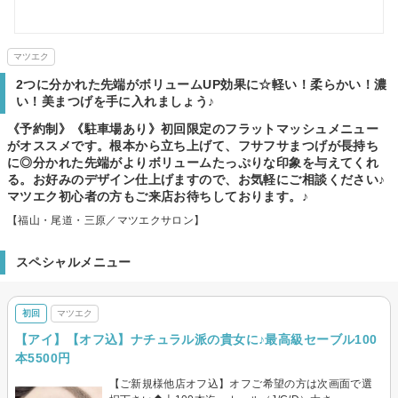
マツエク
2つに分かれた先端がボリュームUP効果に☆軽い！柔らかい！濃
い！美まつげを手に入れましょう♪
《予約制》《駐車場あり》初回限定のフラットマッシュメニュー
がオススメです。根本から立ち上げて、フサフサまつげが長持ち
に◎分かれた先端がよりボリュームたっぷりな印象を与えてくれ
る。お好みのデザイン仕上げますので、お気軽にご相談ください♪
マツエク初心者の方もご来店お待ちしております。♪
【福山・尾道・三原／マツエクサロン】
スペシャルメニュー
初回
マツエク
【アイ】【オフ込】ナチュラル派の貴女に♪最高級セーブル100
本5500円
【ご新規様他店オフ込】オフご希望の方は次画面で選