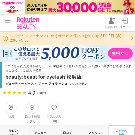
会員登録
ログイン
システムメンテナンスに伴うサービス停止のお知らせ 8月12日 (水)
2:00〜5:30
2つに分かれた先端がボリュームUP効果に☆軽い！柔らかい！濃い！美まつげを手に入れ
ましょう♪ | こだわり特集
beauty:beast for eyelash 松浜店
ビューティービースト フォー アイラッシュ マツハマテン
4.9
(10件)
地図
口コミ投稿
お気に入り
(10)
(18)
サロン
こだわり
メニュー
口コミ
スタッフ
トップ
特集