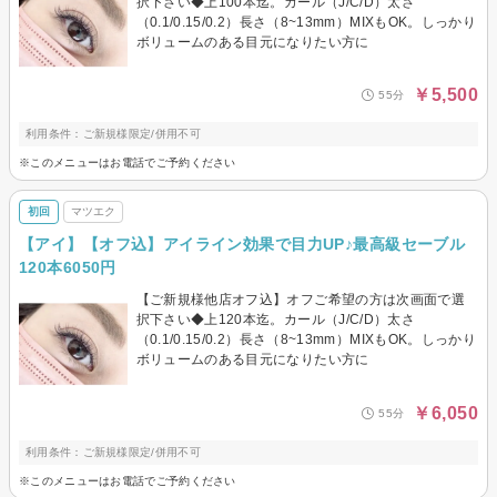
択下さい◆上100本迄。カール（J/C/D）太さ
（0.1/0.15/0.2）長さ（8~13mm）MIXもOK。しっかり
ボリュームのある目元になりたい方に
￥5,500
55分
利用条件：ご新規様限定/併用不可
※このメニューはお電話でご予約ください
初回
マツエク
【アイ】【オフ込】アイライン効果で目力UP♪最高級セーブル
120本6050円
【ご新規様他店オフ込】オフご希望の方は次画面で選
択下さい◆上120本迄。カール（J/C/D）太さ
（0.1/0.15/0.2）長さ（8~13mm）MIXもOK。しっかり
ボリュームのある目元になりたい方に
￥6,050
55分
利用条件：ご新規様限定/併用不可
※このメニューはお電話でご予約ください