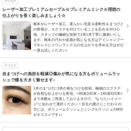
マツエク
レーザー加工プレミアムセーブル☆プレミアムミンク☆理想の
仕上がりを長く楽しみましょう☆
根本がレーザー加工。柔らかい毛質＆柔軟性＆まつげと
の密着が、エクステを付けていることを忘れる付け心
地。スタッフの繊細な技術で1本1本丁寧に施術いたし
ます。根本の汚れや皮脂が気になる方はアイシャンプー
でキレイに☆ワンランク上の仕上がりを求める方はぜひ
一度お試しください♪
マツエク
自まつげへの負担を軽減◎傷みが気になる方もボリュームラッ
シュで瞳を大きく魅せます♪
1本のまつげに3本の束をつける技術。極細のエクステ
が自然な仕上がりを実現。<80束240本～140束420本>
まで本数をご用意しておりますので、“なりたいイメー
ジ”に合わせて選択ください！目元の濃さにこだわりの
方には、ボリュームラッシュとシングルラッシュのMIX
がオススメです♪♪