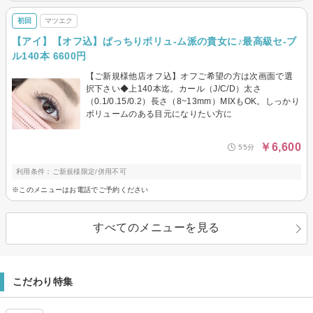
初回
マツエク
【アイ】【オフ込】ぱっちりボリュ-ム派の貴女に♪最高級セ-ブ
ル140本 6600円
【ご新規様他店オフ込】オフご希望の方は次画面で選
択下さい◆上140本迄。カール（J/C/D）太さ
（0.1/0.15/0.2）長さ（8~13mm）MIXもOK。しっかり
ボリュームのある目元になりたい方に
￥6,600
55分
利用条件：ご新規様限定/併用不可
※このメニューはお電話でご予約ください
すべてのメニューを見る
こだわり特集