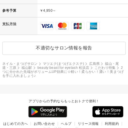
参考予算
￥4,950～
支払方法
不適切なサロン情報を報告
ネイル・まつげサロン
マツエク(まつげエクステ)
広島県
福山・尾
道・三原
福山駅
beauty:beast for eyelash 松浜店
こだわり特集
2
つに分かれた先端がボリュームUP効果に☆軽い！柔らかい！濃い！美まつげ
を手に入れましょう♪
アプリからの予約ならもっとおトクで便利！
はじめての方へ
お問い合わせ
ヘルプ
リリース情報
利用規約