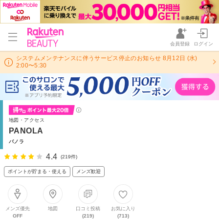
会員登録
ログイン
システムメンテナンスに伴うサービス停止のお知らせ 8月12日 (水)
2:00〜5:30
地図・アクセス
PANOLA
パノラ
4.4
(219件)
ポイントが貯まる・使える
メンズ歓迎
メンズ優先
地図
口コミ投稿
お気に入り
OFF
(219)
(713)