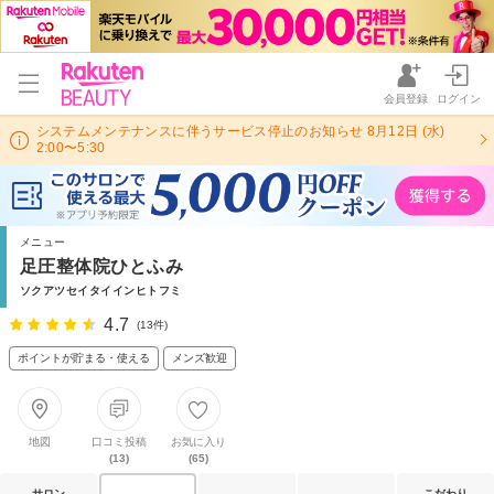
会員登録
ログイン
システムメンテナンスに伴うサービス停止のお知らせ 8月12日 (水)
2:00〜5:30
メニュー
足圧整体院ひとふみ
ソクアツセイタイインヒトフミ
4.7
(13件)
ポイントが貯まる・使える
メンズ歓迎
地図
口コミ投稿
お気に入り
(13)
(65)
サロン
こだわり