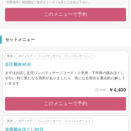
利用条件：初回限定／楽天ビューティを見たとお伝え下さい。
このメニューで予約
セットメニュー
整体
ボディケア
リンパマッサージ・リンパドレナージュ
足圧整体40分
まずはお試し足圧リンパマッサージコース！上半身・下半身の踏みほぐし
を行い 特に気になる箇所がありましたら、気になる部分を重点的に解して
いきます
￥4,400
60分
このメニューで予約
整体
ボディケア
リンパマッサージ・リンパドレナージュ
全身踏みほぐし80分