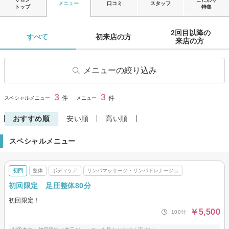
メニュー
口コミ
スタッフ
トップ
特集
2回目以降の

すべて 
初来店の方 
来店の方 
メニューの絞り込み
整体
ボディケア
3
3
閉じる
件
件
スペシャルメニュー
メニュー
リンパマッサージ・リンパド
レナージュ
おすすめ順
安い順
高い順
スペシャルメニュー
初回
整体
ボディケア
リンパマッサージ・リンパドレナージュ
初回限定 足圧整体80分
初回限定！
￥5,500
100分