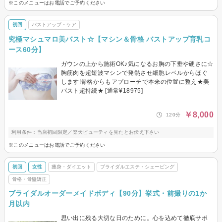
※このメニューはお電話でご予約ください
初回
バストアップ・ケア
究極マシュマロ美バスト☆【マシン＆骨格 バストアップ育乳コ
ース60分】
ガウンの上から施術OK♪気になるお胸の下垂や硬さに☆
胸筋肉を超短波マシンで発熱させ細胞レベルからほぐ
します!骨格からもアプローチで本来の位置に整え★美
バスト超持続★ [通常¥18975]
￥8,000
120分
利用条件：当店初回限定／楽天ビューティを見たとお伝え下さい
※このメニューはお電話でご予約ください
初回
女性
痩身・ダイエット
ブライダルエステ・シェービング
骨格・骨盤矯正
ブライダルオーダーメイドボディ【90分】挙式・前撮りの1か
月以内
思い出に残る大切な日のために。心を込めて徹底サポ