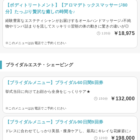
【ボディトリートメント】【アロマデトックスマッサージ80
分】たっぷり贅沢な癒しの時間を♪
経験豊富なエステティシャンがお届けするオールハンドマッサージ♪不純
物やリンパ詰まりを流してスッキリ☆翌朝の体の動きに驚きの違いが◎
￥18,975
120分
※このメニューはお電話でご予約ください
ブライダルエステ・シェービング
【ブライダルメニュー】ブライダル60日間6回券
挙式当日に向けてお顔から全身をじっくりケア★
￥132,000
150分
※このメニューはお電話でご予約ください
【ブライダルメニュー】ブライダル90日間9回券
ドレスに合わせてしっかり美肌・痩身ケアし、最高にキレイな花嫁姿に♪
￥198,000
120分