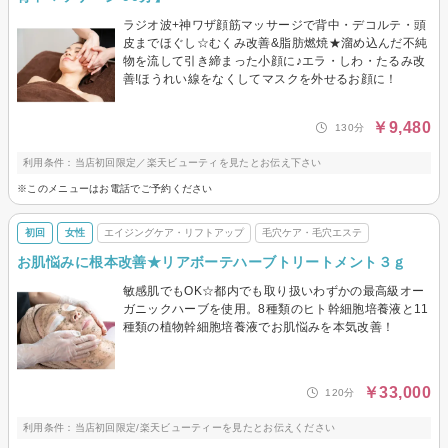
ラジオ波+神ワザ顔筋マッサージで背中・デコルテ・頭
皮までほぐし☆むくみ改善&脂肪燃焼★溜め込んだ不純
物を流して引き締まった小顔に♪エラ・しわ・たるみ改
善!ほうれい線をなくしてマスクを外せるお顔に！
￥9,480
130分
利用条件：当店初回限定／楽天ビューティを見たとお伝え下さい
※このメニューはお電話でご予約ください
初回
女性
エイジングケア・リフトアップ
毛穴ケア・毛穴エステ
お肌悩みに根本改善★リアボーテハーブトリートメント３ｇ
敏感肌でもOK☆都内でも取り扱いわずかの最高級オー
ガニックハーブを使用。8種類のヒト幹細胞培養液と11
種類の植物幹細胞培養液でお肌悩みを本気改善！
￥33,000
120分
利用条件：当店初回限定/楽天ビューティーを見たとお伝えください