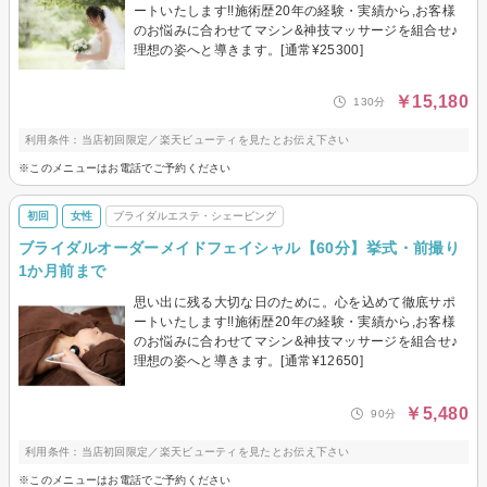
ートいたします!!施術歴20年の経験・実績から,お客様
のお悩みに合わせてマシン&神技マッサージを組合せ♪
理想の姿へと導きます。[通常¥25300]
￥15,180
130分
利用条件：当店初回限定／楽天ビューティを見たとお伝え下さい
※このメニューはお電話でご予約ください
初回
女性
ブライダルエステ・シェービング
ブライダルオーダーメイドフェイシャル【60分】挙式・前撮り
1か月前まで
思い出に残る大切な日のために。心を込めて徹底サポ
ートいたします!!施術歴20年の経験・実績から,お客様
のお悩みに合わせてマシン&神技マッサージを組合せ♪
理想の姿へと導きます。[通常¥12650]
￥5,480
90分
利用条件：当店初回限定／楽天ビューティを見たとお伝え下さい
※このメニューはお電話でご予約ください