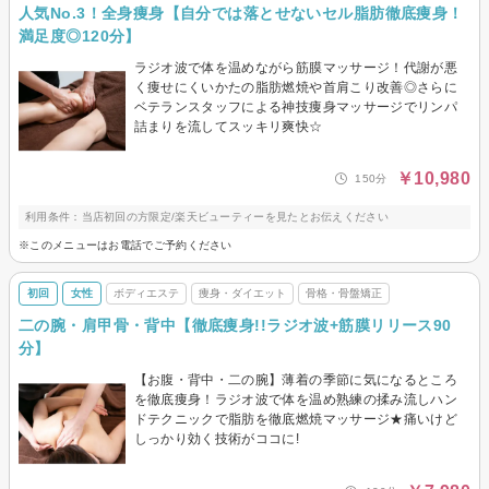
人気No.3！全身痩身【自分では落とせないセル脂肪徹底痩身！
満足度◎120分】
ラジオ波で体を温めながら筋膜マッサージ！代謝が悪
く痩せにくいかたの脂肪燃焼や首肩こり改善◎さらに
ベテランスタッフによる神技痩身マッサージでリンパ
詰まりを流してスッキリ爽快☆
￥10,980
150分
利用条件：当店初回の方限定/楽天ビューティーを見たとお伝えください
※このメニューはお電話でご予約ください
初回
女性
ボディエステ
痩身・ダイエット
骨格・骨盤矯正
二の腕・肩甲骨・背中【徹底痩身!!ラジオ波+筋膜リリース90
分】
【お腹・背中・二の腕】薄着の季節に気になるところ
を徹底痩身！ラジオ波で体を温め熟練の揉み流しハン
ドテクニックで脂肪を徹底燃焼マッサージ★痛いけど
しっかり効く技術がココに!