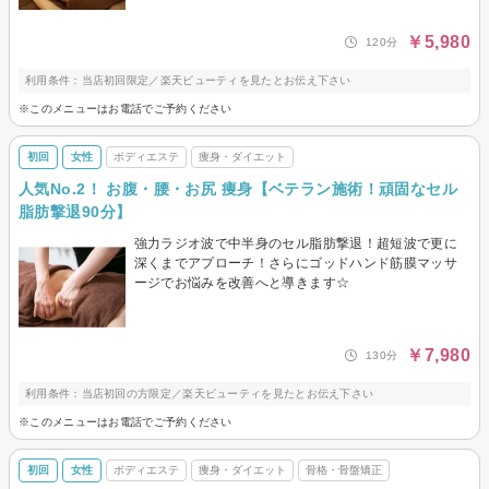
￥5,980
120分
利用条件：当店初回限定／楽天ビューティを見たとお伝え下さい
※このメニューはお電話でご予約ください
初回
女性
ボディエステ
痩身・ダイエット
人気No.2！ お腹・腰・お尻 痩身【ベテラン施術！頑固なセル
脂肪撃退90分】
強力ラジオ波で中半身のセル脂肪撃退！超短波で更に
深くまでアプローチ！さらにゴッドハンド筋膜マッサ
ージでお悩みを改善へと導きます☆
￥7,980
130分
利用条件：当店初回の方限定／楽天ビューティを見たとお伝え下さい
※このメニューはお電話でご予約ください
初回
女性
ボディエステ
痩身・ダイエット
骨格・骨盤矯正