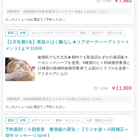
￥7,980
120分
利用条件：当店初回の方限定/楽天ビューティーを見たとお伝えください
※このメニューはお電話でご予約ください
初回
女性
エイジングケア・リフトアップ
美白
毛穴ケア・毛穴エステ
【2月先着3名】美肌☆はく離なし★リアボーテハーブトリート
メント1ｇ￥11000
敏感肌でも大丈夫★都内でも取扱店わずかの最高級オ
ーガニックハーブを使用。8種類のヒト幹細胞培養液と
11種類の植物幹細胞培養液で,お肌のトラブルを改善！
アクネケアにも◎
￥11,000
120分
利用条件：当店初回限定/楽天ビューティーを見たとお伝えください
※このメニューはお電話でご予約ください
初回
女性
ボディエステ
痩身・ダイエット
小顔・骨気(コルギ)
予約殺到！小顔造形 整形級の変化！【ラジオ波＋小顔矯正＋
背中マッサージ 90分】