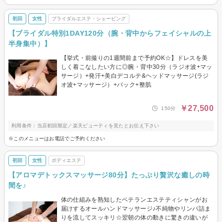
初回
女性
ブライダルエステ・シェービング
【ブライダル特別1DAY120分（腕・背中からフェイシャルの上
半身集中）】
【挙式・前撮りの1週間前まで予約OK☆】ドレスを美
しく着こなしたい方に◎腕・背中30分（ラジオ波+マッ
サージ）+発汗+美白デコルテ&ヘッドマッサージ(ラジ
オ波+マッサージ）+パック+整肌
￥27,500
150分
利用条件：当店初回限定／楽天ビューティを見たとお伝え下さい
※このメニューはお電話でご予約ください
初回
女性
ボディエステ
【アロマデトックスマッサージ80分】たっぷり贅沢な癒しの時
間を♪
体の仕組みを熟知したベテランエステティシャンがお
届けするオールハンドマッサージ♪不純物やリンパ詰ま
りを流してスッキリ☆翌朝の体の動きに驚きの違いが