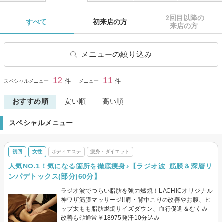
2回目以降の

すべて 
初来店の方 
来店の方 
メニューの絞り込み
フェイシャルエステ
毛穴ケア・毛穴エステ
12
11
閉じる
件
件
スペシャルメニュー
メニュー
美白
エイジングケア・リフトアッ
プ
おすすめ順
安い順
高い順
小顔・骨気(コルギ)
ボディエステ
スペシャルメニュー
痩身・ダイエット
ブライダルエステ・シェービ
ング
初回
女性
ボディエステ
痩身・ダイエット
バストアップ・ケア
骨格・骨盤矯正
人気NO.1！気になる箇所を徹底痩身♪【ラジオ波+筋膜＆深層リ
ンパデトックス(部分)60分】
ラジオ波でつらい脂肪を強力燃焼！LACHICオリジナル
神ワザ筋膜マッサージ!!肩・背中こりの改善やお腹、ヒ
ップ太もも脂肪燃焼サイズダウン、血行促進＆むくみ
改善も◎通常￥18975発汗10分込み