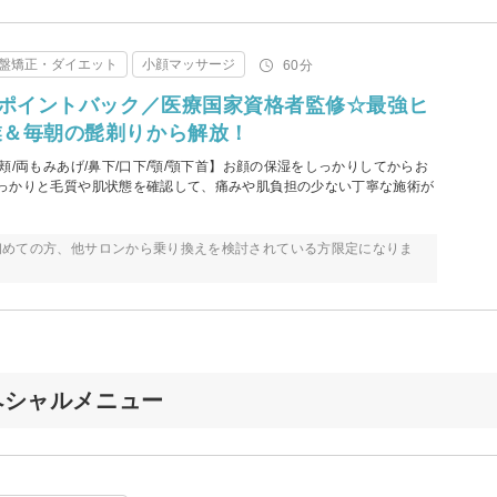
盤矯正・ダイエット
小顔マッサージ
60分
当ポイントバック／医療国家資格者監修☆最強ヒ
業＆毎朝の髭剃りから解放！
頬/両もみあげ/鼻下/口下/顎/顎下首】お顔の保湿をしっかりしてからお
っかりと毛質や肌状態を確認して、痛みや肌負担の少ない丁寧な施術が
初めての方、他サロンから乗り換えを検討されている方限定になりま
スペシャルメニュー