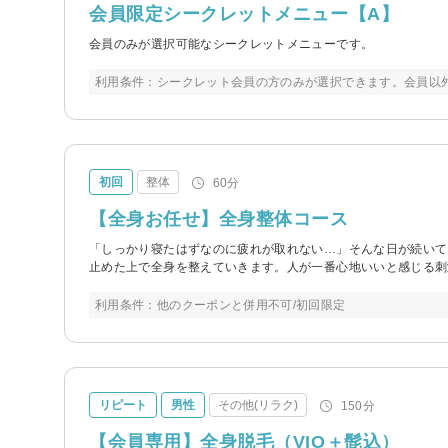
会員限定シークレットメニュー【A】
会員のみが選択可能なシークレットメニューです。
利用条件：シークレット会員の方のみが選択できます。会員以
初回
整体
60分
【全身お任せ】全身整体コース
「しっかり寝たはずなのに疲れが取れない…」そんな日が続いて
止めた上で全身を整えていきます。人が一番心地いいと感じる刺
利用条件：他のクーポンと併用不可/初回限定
リピート
男性
その他(リラク)
150分
【会員専用】全身脱毛（VIO＋髭込）