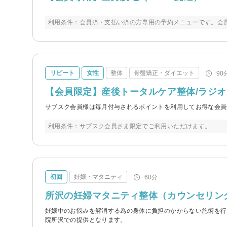
利用条件：会員済・支払い済の方専用の予約メニューです。会員
リピート
女性
整体
骨盤矯正・ダイエット
90
【会員限定】産後トータルケア整体/ラジオ
サブスク会員様は毎月付与されるポイントを利用してお得な会員
利用条件：サブスク会員さま限定でご利用いただけます。
初回
妊娠・マタニティ
60分
所沢の妊婦マタニティ整体（カウンセリング
妊娠中のお悩みを解消する為の身体に負担のかからない施術を行い
院所沢での提供となります。