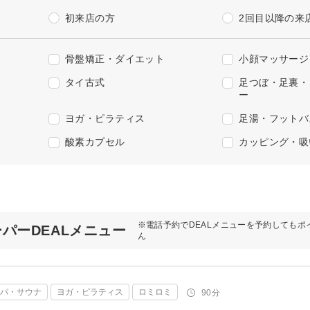
初来店の方
2回目以降の来
骨盤矯正・ダイエット
小顔マッサージ
タイ古式
足つぼ・足裏・
ー
ヨガ・ピラティス
足湯・フットバ
酸素カプセル
カッピング・吸
※電話予約でDEALメニューを予約してもポ
ーパーDEALメニュー
ん
スパ・サウナ
ヨガ・ピラティス
ロミロミ
90分