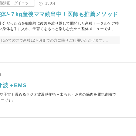
盤矯正・ダイエット
150分
体/-７kg産後ママ続出中！医師も推薦メソッド
十分だった点を徹底的に改善を繰り返して開発した産後トータルケア整
い身体を手に入れ、子育てをもっと楽しむための整体メニューです。
じめての方で産後12ヶ月までの方に限りご利用いただけます。。
分
オ波＋EMS
や子宮も温めるラジオ波温熱施術＋太もも・お腹の筋肉を電気刺激で
ューです。