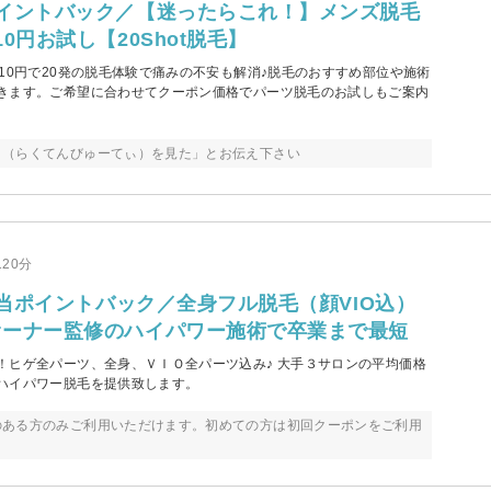
イントバック／【迷ったらこれ！】メンズ脱毛
0円お試し【20Shot脱毛】
10円で20発の脱毛体験で痛みの不安も解消♪脱毛のおすすめ部位や施術
きます。ご希望に合わせてクーポン価格でパーツ脱毛のお試しもご案内
ィ（らくてんびゅーてぃ）を見た」とお伝え下さい
120分
】相当ポイントバック／全身フル脱毛（顔VIO込）
オーナー監修のハイパワー施術で卒業まで最短
！ヒゲ全パーツ、全身、ＶＩＯ全パーツ込み♪ 大手３サロンの平均価格
ハイパワー脱毛を提供致します。
のある方のみご利用いただけます。初めての方は初回クーポンをご利用