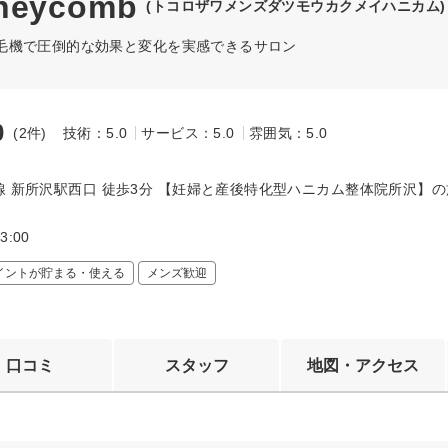
eycomb
(トコロザワメンズダツモウカクメイハニカム)
毛機で圧倒的な効果と変化を実感できるサロン
0
(2件)
技術：5.0
サービス：5.0
雰囲気：5.0
～
線 新所沢駅西口 徒歩3分 【妊婦と産後特化型ハニカム整体院所沢】
。
:00
イントが貯まる・使える
メンズ歓迎
口コミ
スタッフ
地図・アクセス