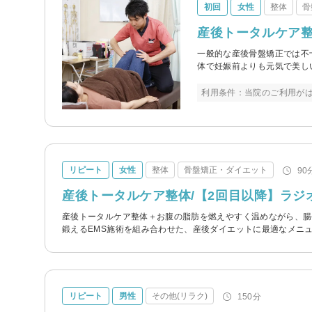
初回
女性
整体
骨
産後トータルケア整
一般的な産後骨盤矯正では不
体で妊娠前よりも元気で美し
利用条件：当院のご利用がは
リピート
女性
整体
骨盤矯正・ダイエット
90
産後トータルケア整体/【2回目以降】ラジ
産後トータルケア整体＋お腹の脂肪を燃えやすく温めながら、腸
鍛えるEMS施術を組み合わせた、産後ダイエットに最適なメニ
リピート
男性
その他(リラク)
150分