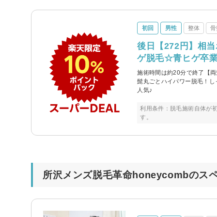
初回
男性
整体
骨
後日【272円】相
ゲ脱毛☆青ヒゲ卒
施術時間は約20分で終了【両
髭丸ごとハイパワー脱毛！し
人気♪
利用条件：脱毛施術自体が
す。
所沢メンズ脱毛革命honeycombの