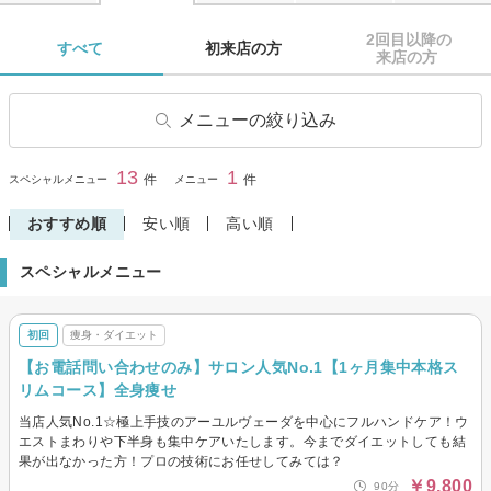
2回目以降の

すべて 
初来店の方 
来店の方 
メニューの絞り込み
フェイシャルエステ
毛穴ケア・毛穴エステ
13
1
閉じる
件
件
スペシャルメニュー
メニュー
美白
エイジングケア・リフトアッ
プ
おすすめ順
安い順
高い順
小顔・骨気(コルギ)
ボディエステ
スペシャルメニュー
痩身・ダイエット
ブライダルエステ・シェービ
ング
初回
痩身・ダイエット
【お電話問い合わせのみ】サロン人気No.1【1ヶ月集中本格ス
リムコース】全身痩せ
当店人気No.1☆極上手技のアーユルヴェーダを中心にフルハンドケア！ウ
エストまわりや下半身も集中ケアいたします。今までダイエットしても結
果が出なかった方！プロの技術にお任せしてみては？
￥9,800
90分