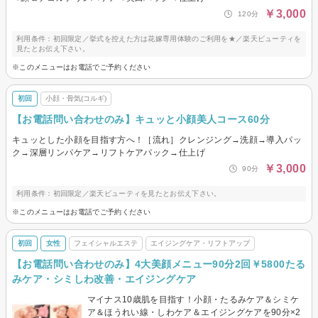
￥3,000
120分
利用条件：初回限定／挙式を控えた方は花嫁専用体験のご利用を★／楽天ビューティを
見たとお伝え下さい。
※このメニューはお電話でご予約ください
初回
小顔・骨気(コルギ)
【お電話問い合わせのみ】キュッと小顔美人コース60分
キュッとした小顔を目指す方へ！［流れ］クレンジング→洗顔→導入パッ
ク→深層リンパケア→リフトケアパック→仕上げ
￥3,000
90分
利用条件：初回限定／楽天ビューティを見たとお伝え下さい。
※このメニューはお電話でご予約ください
初回
女性
フェイシャルエステ
エイジングケア・リフトアップ
【お電話問い合わせのみ】4大美顔メニュー90分2回￥5800たる
みケア・シミしわ改善・エイジングケア
マイナス10歳肌を目指す！小顔・たるみケア＆シミケ
ア＆ほうれい線・しわケア＆エイジングケアを90分×2