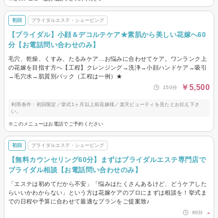
初回
ブライダルエステ・シェービング
【ブライダル】小顔＆デコルテケア★素肌から美しい花嫁へ60
分【お電話問い合わせのみ】
毛穴、乾燥、くすみ、たるみケア…お悩みに合わせてケア。ワンランク上
の花嫁を目指す方へ【工程】クレンジング→洗浄→小顔ハンドケア→吸引
→毛穴水→肌質別パック（工程は一例）★
￥5,500
150分
利用条件：初回限定／挙式1ヶ月以上前花嫁様／楽天ビューティを見たとお伝え下さ
い。
※このメニューはお電話でご予約ください
初回
ブライダルエステ・シェービング
【無料カウンセリング60分】まずはブライダルエステ専門店で
ブライダル相談【お電話問い合わせのみ】
「エステは初めてだから不安」「悩みはたくさんあるけど、どうケアした
らいいかわからない」という方は花嫁ケアのプロにまずは相談を！挙式ま
での日程や予算に合わせて最適なプランをご提案致♪
-
60分