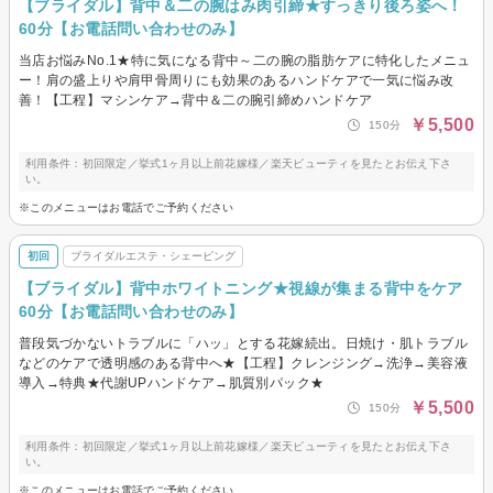
【ブライダル】背中＆二の腕はみ肉引締★すっきり後ろ姿へ！
60分【お電話問い合わせのみ】
当店お悩みNo.1★特に気になる背中～二の腕の脂肪ケアに特化したメニュ
ー！肩の盛上りや肩甲骨周りにも効果のあるハンドケアで一気に悩み改
善！【工程】マシンケア→背中＆二の腕引締めハンドケア
￥5,500
150分
利用条件：初回限定／挙式1ヶ月以上前花嫁様／楽天ビューティを見たとお伝え下さ
い。
※このメニューはお電話でご予約ください
初回
ブライダルエステ・シェービング
【ブライダル】背中ホワイトニング★視線が集まる背中をケア
60分【お電話問い合わせのみ】
普段気づかないトラブルに「ハッ」とする花嫁続出。日焼け・肌トラブル
などのケアで透明感のある背中へ★【工程】クレンジング→洗浄→美容液
導入→特典★代謝UPハンドケア→肌質別パック★
￥5,500
150分
利用条件：初回限定／挙式1ヶ月以上前花嫁様／楽天ビューティを見たとお伝え下さ
い。
※このメニューはお電話でご予約ください