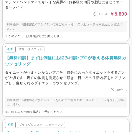
マシン＋ハンドケアでキレイな美脚へ♪お客様の肉質や脂肪に合せてオー
ダーメイド
￥5,800
120分
利用条件：初回限定／ブライダルの方ご利用不可 ／楽天ビューティを見たとお伝え下
さい。
※このメニューはお電話でご予約ください
初回
痩身・ダイエット
【無料相談】まずは気軽にお悩み相談♪プロが教える体質無料カ
ウンセリング
ダイエットがうまくいかない方こそ、自分に合ったダイエットをすること
が大切です。現在の体質を測定させて頂き、日ごろの生活内容をヒアリン
グし、痩せられるダイエットカウンセリング。
-
30分
利用条件：初回限定／ヴァンベールを初めてご利用の方／楽天ビューティを見たとお伝
え下さい。
※このメニューはお電話でご予約ください
初回
ブライダルエステ・シェービング