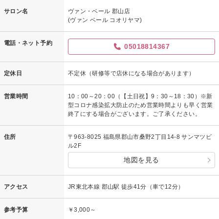
サロン名
ヴァン・ベール 郡山店
(ヴァン ベール コオリヤマ)
電話・ネット予約
05018814367
定休日
不定休（研修等で店休になる場合があります）
営業時間
10：00～20：00（【土日祝】9：30～18：30）※新
型コロナ感染拡大防止のため営業時間よりも早く営業
終了にする場合がございます。ご了承ください。
住所
〒963-8025 福島県郡山市桑野2丁目14-8 サンマツビ
ル2F
地図を見る
アクセス
JR東北本線 郡山駅 徒歩41分（車で12分）
参考予算
￥3,000～