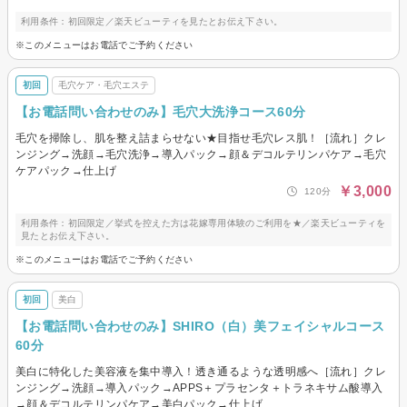
利用条件：初回限定／楽天ビューティを見たとお伝え下さい。
※このメニューはお電話でご予約ください
初回
毛穴ケア・毛穴エステ
【お電話問い合わせのみ】毛穴大洗浄コース60分
毛穴を掃除し、肌を整え詰まらせない★目指せ毛穴レス肌！［流れ］クレ
ンジング→洗顔→毛穴洗浄→導入パック→顔＆デコルテリンパケア→毛穴
ケアパック→仕上げ
￥3,000
120分
利用条件：初回限定／挙式を控えた方は花嫁専用体験のご利用を★／楽天ビューティを
見たとお伝え下さい。
※このメニューはお電話でご予約ください
初回
美白
【お電話問い合わせのみ】SHIRO（白）美フェイシャルコース
60分
美白に特化した美容液を集中導入！透き通るような透明感へ［流れ］クレ
ンジング→洗顔→導入パック→APPS＋プラセンタ＋トラネキサム酸導入
→顔＆デコルテリンパケア→美白パック→仕上げ