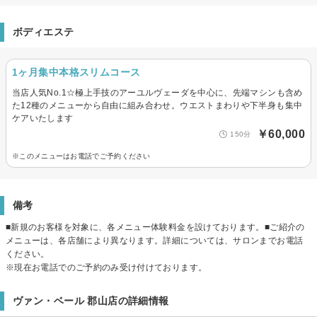
ボディエステ
1ヶ月集中本格スリムコース
当店人気No.1☆極上手技のアーユルヴェーダを中心に、先端マシンも含め
た12種のメニューから自由に組み合わせ。ウエストまわりや下半身も集中
ケアいたします
￥60,000
150分
※このメニューはお電話でご予約ください
備考
■新規のお客様を対象に、各メニュー体験料金を設けております。■ご紹介の
メニューは、各店舗により異なります。詳細については、サロンまでお電話
ください。
※現在お電話でのご予約のみ受け付けております。
ヴァン・ベール 郡山店の詳細情報