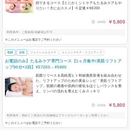
回できるコース【とにかくシミケアもたるみケアもや
りたい！方におススメ】※定価￥68200
￥5,800
150分
利用条件：ご新規様/花嫁様は不可
※このメニューはお電話でご予約ください
初回
女性
フェイシャルエステ
エイジングケア・リフトアップ
お電話のみ】たるみケア専門コース【1ヶ月集中/美筋リフトア
ップ80分×2回】¥57200→¥5800
筋膜リリース＆高純度ヒト幹細胞美容液を組み合わせ
た、リフトアップのための黄金レシピ「美筋リフトア
ップ」筋膜の癒着や筋肉の硬化をほぐしバランスを整
え、リンパの流れを整えむくみスッキリ
￥5,800
120分
利用条件：初めてご来店の方/花嫁様はブライダルクーポンをご利用ください
※このメニューはお電話でご予約ください