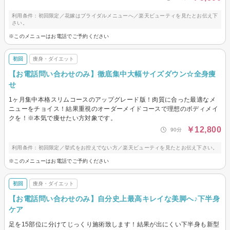
利用条件：初回限定／花嫁はブライダルメニューへ／楽天ビューティを見たとお伝え下
さい。
※このメニューはお電話でご予約ください
初回
痩身・ダイエット
【お電話問い合わせのみ】徹底集中大幅サイズダウン☆全身痩
せ
1ヶ月集中本格スリムコースのアップグレード版！肉質に合った最適なメ
ニューをチョイス！結果重視のオーダーメイドコースで理想のボディメイ
クを！※本気で痩せたい方対象です。
￥12,800
90分
利用条件：初回限定／挙式をお控えでない方／楽天ビューティを見たとお伝え下さい。
※このメニューはお電話でご予約ください
初回
痩身・ダイエット
【お電話問い合わせのみ】自分史上最高キレイな美脚へ♪下半身
ケア
足を15部位に分けてじっくり施術致します！結果が出にくい下半身も新型